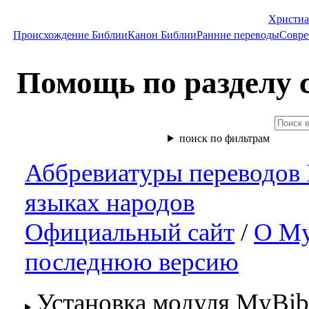
Христиа
Происхождение Библии
Канон Библии
Ранние переводы
Совре
Помощь по разделу 
поиск по фильтрам
Аббревиатуры переводов
языках народов
Официальный сайт
/
О My
последнюю версию
Установка модуля MyBib