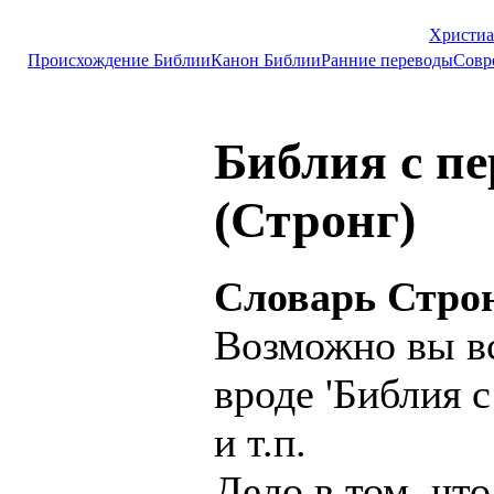
Христиа
Происхождение Библии
Канон Библии
Ранние переводы
Совр
Библия с п
(Стронг)
Словарь Стро
Возможно вы вс
вроде 'Библия 
и т.п.
Дело в том, чт