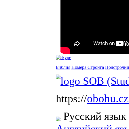
Библия
Номера Стронга
Подстрочн
obohu.cz
https://
Русский язык
Английский яз