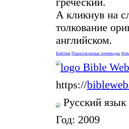
греческий.
А кликнув на с
толкование ори
английском.
Библия
Параллельные переводы
Ном
biblewe
https://
Русский язык
Год: 2009