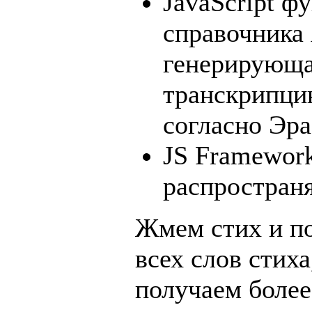
JavaScript ф
справочника 
генерирующа
транскрипци
согласно Эра
JS Framewor
распростран
Жмем стих и по
всех слов стих
получаем более