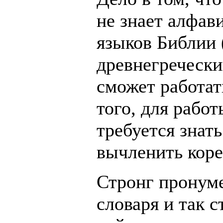
не знает алфав
языков Библии 
древнегречески
сможет работат
того, для рабо
требуется знат
вычленить корен
Стронг пронуме
словаря и так 