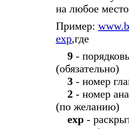
на любое место
Пример:
www.bi
exp
,где
9
- порядков
(обязательно)
3
- номер гл
2
- номер ан
(по желанию)
exp
- раскры