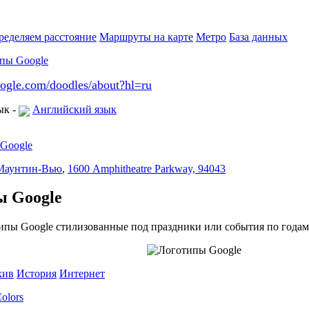
ределяем расстояние
Маршруты на карте
Метро
База данных
ogle.com/doodles/about?hl=ru
ык
-
Английский язык
Google
Маунтин-Вью
,
1600 Amphitheatre Parkway, 94043
ы Google
ипы Google стилизованные под праздники или события по годам
хив
История
Интернет