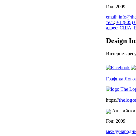
Год: 2009
email:
info@the
тел.
:
+1 (805) 
адрес:
США
,
Design In
Интернет-ресу
Графика
Лого
thelog
https://
Английски
Год: 2009
международн