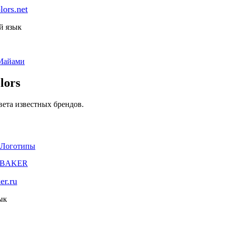
lors.net
й язык
Майами
lors
ета известных брендов.
Логотипы
er.ru
ык