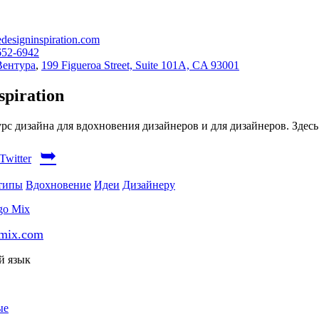
designinspiration.com
652-6942
Вентура
,
199 Figueroa Street, Suite 101A, CA 93001
spiration
рс дизайна для вдохновения дизайнеров и для дизайнеров. Здес
➥
типы
Вдохновение
Идеи
Дизайнеру
omix.com
й язык
ые