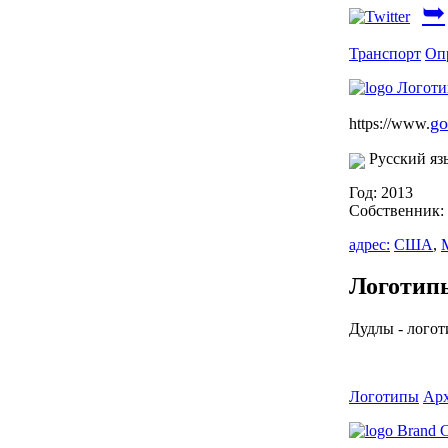
➥
Транспорт
Оп
go
https://www.
Русский яз
Год: 2013
Собственник:
адрес:
США
,
Логотип
Дудлы - логот
Логотипы
Ар