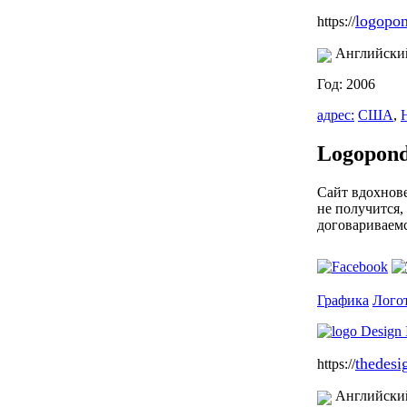
logopo
https://
Английски
Год: 2006
адрес:
США
,
Logopon
Сайт вдохнове
не получится,
договариваемс
Графика
Лого
thedesi
https://
Английски