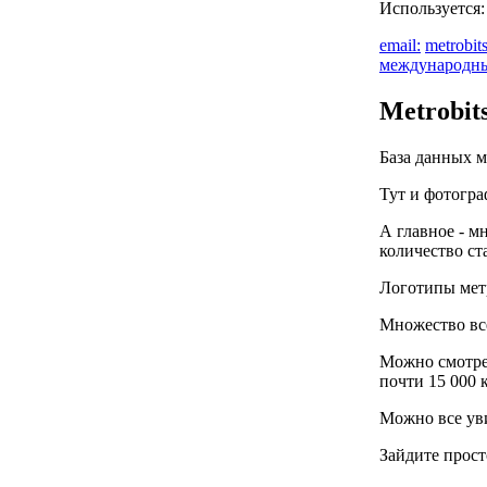
Используется
email:
metrobi
международн
Metrobit
База данных 
Тут и фотогра
А главное - м
количество ст
Логотипы метр
Множество все
Можно смотрет
почти 15 000 
Можно все ув
Зайдите прост