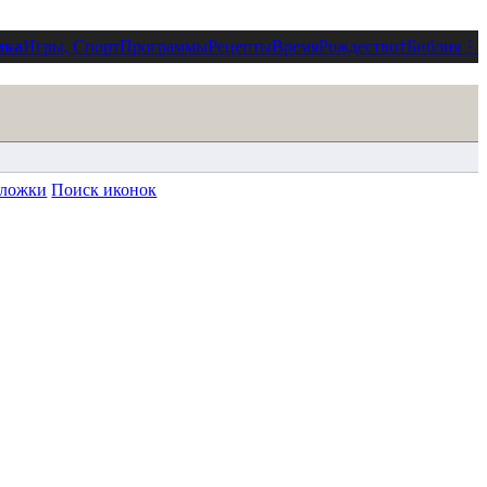
ика
Игры, Спорт
Программы
Рецепты
Время
Рождество
†
Библия
⋮
ложки
Поиск иконок