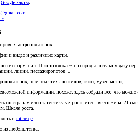
:
Google карты
.
ts@gmail.com
ые
s
мировых метрополитенов.
фии и видео и различные карты.
ного информации. Просто кликаем на город и получаем дату перв
анций, линий, пассажиропоток ...
ополитенов, шрифты этих логотипов, обои, музеи метро, ...
возможной информации, похоже, здесь собрали все, что можно с
ь по странам или статистику метрополитена всего мира. 215 
км. Шкала роста.
идеть в
таблице
.
о из любопытства.