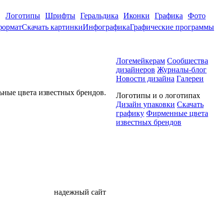
Логотипы
Шрифты
Геральдика
Иконки
Графика
Фото
формат
Скачать картинки
Инфографика
Графические программы
Логемейкерам
Сообщества
дизайнеров
Журналы-блог
Новости дизайна
Галереи
ные цвета известных брендов.
Логотипы и о логотипах
Дизайн упаковки
Скачать
графику
Фирменные цвета
известных брендов
надежный сайт