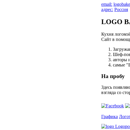
email:
logobak
адрес:
Россия
LOGO B
Кухня логомэ
Сайт в помощ
Загружа
Шеф-пов
авторы 
самые "
На пробу
Здесь появляю
взгляда со сто
Графика
Лого