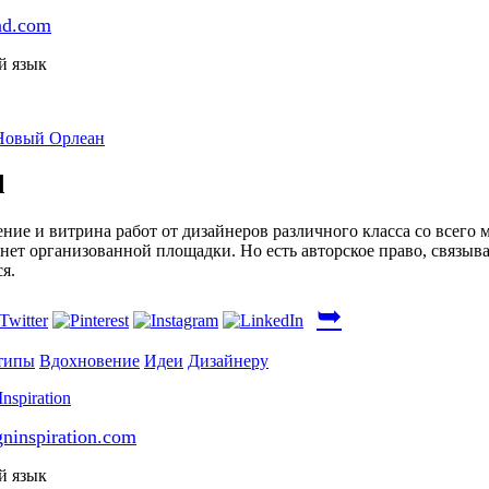
nd.com
й язык
Новый Орлеан
d
ние и витрина работ от дизайнеров различного класса со всего 
 нет организованной площадки. Но есть авторское право, связыв
я.
➥
типы
Вдохновение
Идеи
Дизайнеру
gninspiration.com
й язык