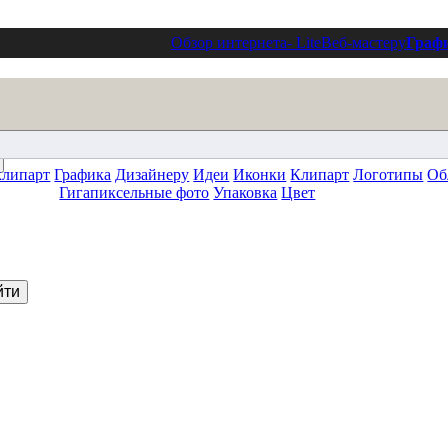
Обзор интернета
- Lite
Веб-мастеру
Граф
клипарт
Графика
Дизайнеру
Идеи
Иконки
Клипарт
Логотипы
Об
Гигапиксельные фото
Упаковка
Цвет