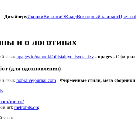
Дизайнеру
Иконки
Визитки
QR-код
Векторный клипарт
Цвет и 
пы и о логотипах
upages.io/nahodki/ofitsialnye_tsveta_izv
-
upages
- Официаль
бот (для вдохновления)
nobr.livejournal.com
-
Фирменные стили, мега-сборники
com/metro/
й url:
metrobits.org
й язык