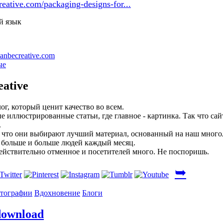
reative.com/packaging-designs-for...
й язык
anbecreative.com
ые
eative
ог, который ценит качество во всем.
е иллюстрированные статьи, где главное - картинка. Так что сай
.
, что они выбирают лучший материал, основанный на наш многол
 больше и больше людей каждый месяц.
ействительно отменное и посетителей много. Не поспоришь.
➥
тографии
Вдохновение
Блоги
download