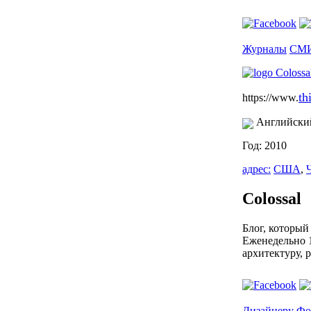
Журналы
СМ
th
https://www.
Английски
Год: 2010
адрес:
США
,
Colossal
Блог, который
Еженедельно 1
архитектуру, 
Дизайнеру
Фо