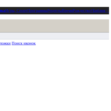
ика
Игры, Спорт
Программы
Рецепты
Время
Рождество
†
Библия
⋮
ложки
Поиск иконок