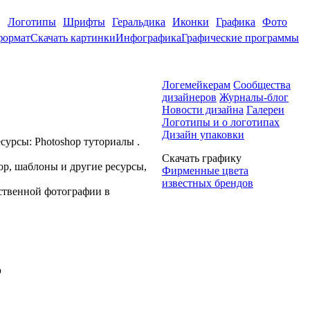
Логотипы
Шрифты
Геральдика
Иконки
Графика
Фото
формат
Скачать картинки
Инфографика
Графические программы
Логемейкерам
Сообщества
дизайнеров
Журналы-блог
Новости дизайна
Галереи
Логотипы и о логотипах
Дизайн упаковки
сурсы: Photoshop туториалы .
Скачать графику
op, шаблоны и другие ресурсы,
Фирменные цвета
известных брендов
ственной фотографии в
p