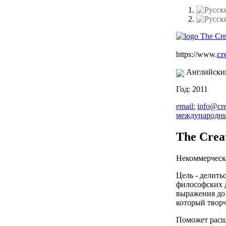
cr
https://www.
Английски
Год: 2011
email:
info@cre
международн
The Creat
Некоммерческа
Цель - делить
философских д
выражения до 
который творч
Поможет расш