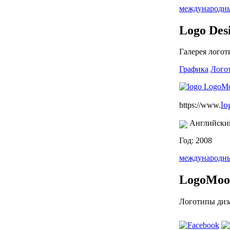
международн
Logo Des
Галерея логот
Графика
Лого
lo
https://www.
Английски
Год: 2008
международн
LogoMoo
Логотипы диза