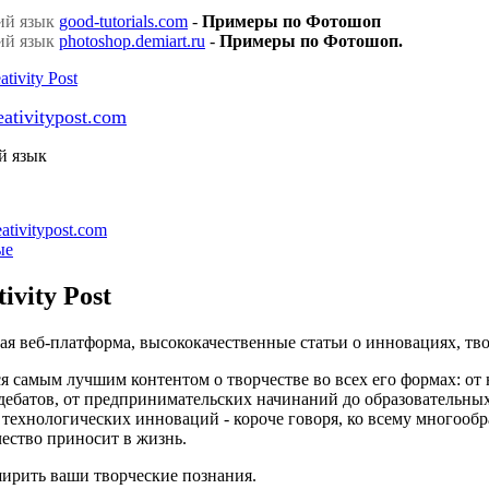
good-tutorials.com
-
Примеры по Фотошоп
photoshop.demiart.ru
-
Примеры по Фотошоп.
eativitypost.com
й язык
ativitypost.com
ые
ivity Post
я веб-платформа, высококачественные статьи о инновациях, тво
ся самым лучшим контентом о творчестве во всех его формах: от
ебатов, от предпринимательских начинаний до образовательных
технологических инноваций - короче говоря, ко всему многообр
ество приносит в жизнь.
ирить ваши творческие познания.