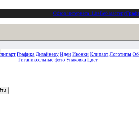
Обзор интернета
- Lite
Веб-мастеру
Граф
клипарт
Графика
Дизайнеру
Идеи
Иконки
Клипарт
Логотипы
Об
Гигапиксельные фото
Упаковка
Цвет