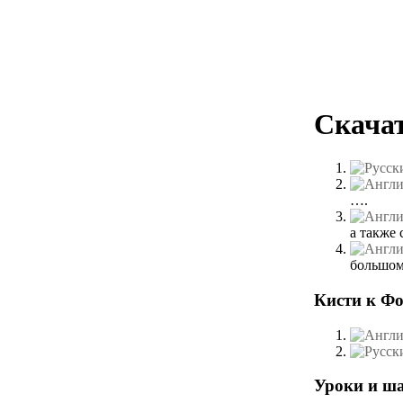
Скача
….
а также 
большом
Кисти к Ф
Уроки и ш