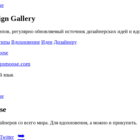
ые
ign Gallery
ипов, регулярно обновляемый источник дизайнерских идей и вд
типы
Вдохновение
Идеи
Дизайнеру
gomoose.com
й язык
ые
se
йнеров со всего мира. Для вдохновения, а можно и прикупить.
➥