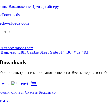
типы
Вдохновение
Идеи
Дизайнеру
eedownloads.com
й язык
01freedownloads.com
,
Ванкувер
,
3381 Cambie Street, Suite 314, BC, V5Z 4R3
Downloads
бои, кисти, фоны и много-много еще чего. Весь материал в сво
➥
орный клипарт
Скачать
Бесплатно