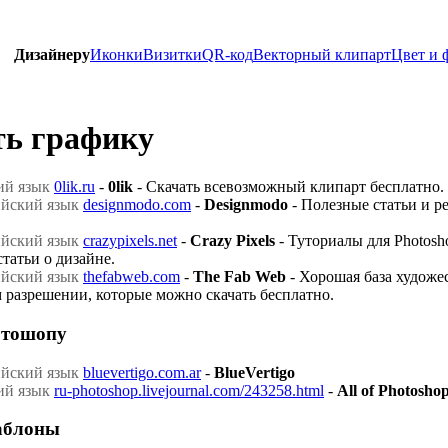
Дизайнеру
Иконки
Визитки
QR-код
Векторный клипарт
Цвет и 
ть графику
0lik.ru
-
0lik
- Скачать всевозможный клипарт бесплатно.
designmodo.com
-
Designmodo
- Полезные статьи и ре
crazypixels.net
-
Crazy Pixels
- Туториалы для Photosh
статьи о дизайне.
thefabweb.com
-
The Fab Web
- Хорошая база художе
 разрешении, которые можно скачать бесплатно.
отошопу
bluevertigo.com.ar
-
BlueVertigo
ru-photoshop.livejournal.com/243258.html
-
All of Photosho
аблоны