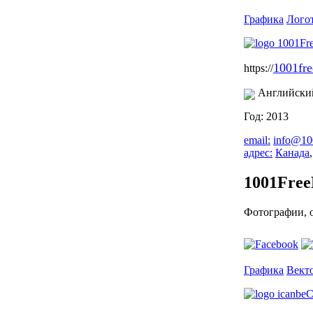
Графика
Лого
1001fr
https://
Английски
Год: 2013
email:
info@10
адрес:
Канада
1001Free
Фотографии, о
Графика
Вект