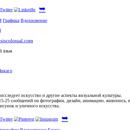
➥
И
Графика
Вдохновение
isiscolossal.com
й язык
Чикаго
 исследует искусство и другие аспекты визуальной культуры.
5-25 сообщений на фотографии, дизайн, анимацию, живопись, 
рисунок и уличного искусства.
➥
тографии
Вдохновение
Блоги