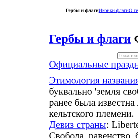
Гербы и флаги
Иконки флаги
O г
Гербы и флаги
Официальные праздн
Этимология названи
буквально 'земля св
ранее была известна 
кельтского племени.
Девиз страны
: Libert
Свобода, равенство, 