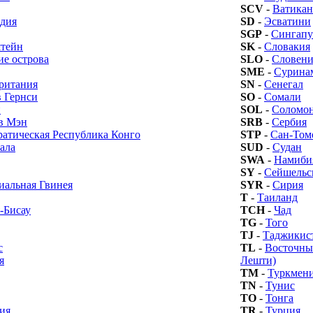
SCV
-
Ватикан
дия
SD
-
Эсватини
SGP
-
Сингапу
тейн
SK
-
Словакия
ие острова
SLO
-
Словени
SME
-
Сурина
ритания
SN
-
Сенегал
 Гернси
SO
-
Сомали
и
SOL
-
Соломон
в Мэн
SRB
-
Сербия
атическая Республика Конго
STP
-
Сан-Том
ала
SUD
-
Судан
SWA
-
Намиби
SY
-
Сейшельс
иальная Гвинея
SYR
-
Сирия
T
-
Таиланд
-Бисау
TCH
-
Чад
TG
-
Того
TJ
-
Таджикис
с
TL
-
Восточны
я
Лешти)
TM
-
Туркмен
TN
-
Тунис
TO
-
Тонга
ия
TR
-
Турция