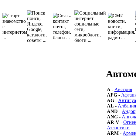
Автом
A
-
Австрия
AFG
-
Афган
AG
-
Антигуа
AL
-
Албания
AND
-
Андор
ANG
-
Ангол
AR-V
-
Огнен
Атлантики
ARM
-
Арме