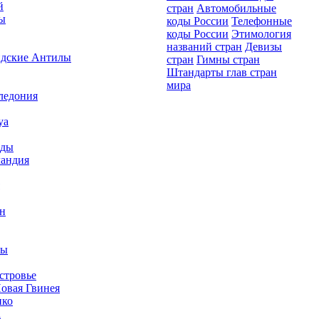
й
стран
Автомобильные
ы
коды России
Телефонные
коды России
Этимология
названий стран
Девизы
дские Антилы
стран
Гимны стран
Штандарты глав стран
мира
ледония
уа
нды
ландия
н
ны
стровье
овая Гвинея
ико
а