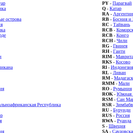
уар
PY
-
Парагвай
нка
Q
-
Катар
RA
-
Аргентин
ые острова
RB
-
Босния и
ия
RC
-
Тайвань
ика
RCB
-
Коморск
рде
RCB
-
Конго
RCH
-
Чили
RG
-
Гвинея
RH
-
Гаити
и
RIM
-
Маврит
RKS
-
Косово
икана
Rl
-
Индонезия
RL
-
Ливан
RM
-
Мадагаск
RMM
-
Мали
ия
RO
-
Румыния
ROK
-
Южная 
RSM
-
Сан Ма
льноафриканская Республика
RSR
-
Зимбабв
RU
-
Бурунди
ор
RUS
-
Россия
я
RWA
-
Руанда
S
-
Швеция
ия
SA
-
Саудовска