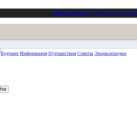
Обзор интернета
- Lite
Веб-мастеру
Граф
Будущее
Информация
Путешествия
Советы
Энциклопедии