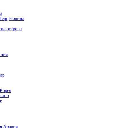
а
 Герцеговина
ие острова
ания
ар
Корея
рино
е
я Аравия