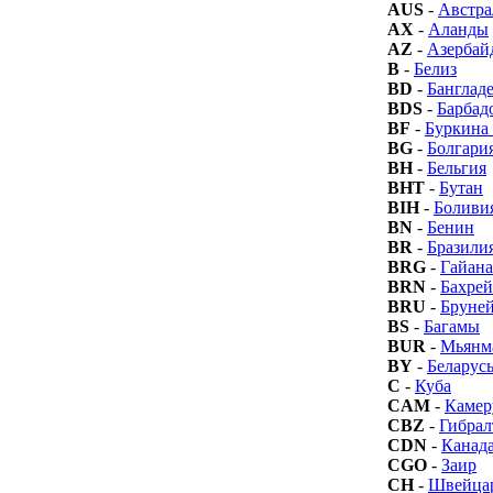
AUS
-
Австра
AX
-
Аланды
AZ
-
Азербай
B
-
Белиз
BD
-
Банглад
BDS
-
Барбад
BF
-
Буркина
BG
-
Болгари
BH
-
Бельгия
BHT
-
Бутан
BIH
-
Боливи
BN
-
Бенин
BR
-
Бразили
BRG
-
Гайана
BRN
-
Бахре
BRU
-
Бруне
BS
-
Багамы
BUR
-
Мьянм
BY
-
Беларус
C
-
Куба
CAM
-
Камер
CBZ
-
Гибрал
CDN
-
Канад
CGO
-
Заир
CH
-
Швейца