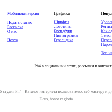
Мобильная версия
Графика
Попул
Шрифты
Урове
Подать статью
Логотипы
Регис
Рассылка
Брендбуки
Как сд
О нас
Пиктограммы
1 мест
Почта
Геральдика
Перев
Парол
Топ и
Ph4 в социальный сетях, рассылки и контакт
б-студия Ph4 - Каталог интернета пользователю, веб-мастеру и 
Deus, honor et gloria