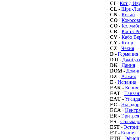
CI
-
Кот-д'Ив
CL
-
Шри-Ла
CN
-
Китай
CO
-
Кокосов
CO
-
Колумб
CR
-
Коста-Р
CV
-
Кабо Ве
CY
-
Кипр
CZ
-
Чехия
D
-
Германия
DJI
-
Джибут
DK
-
Дания
DOM
-
Домин
DZ
-
Алжир
E
-
Испания
EAK
-
Кения
EAT
-
Танзан
EAU
-
Уганда
EC
-
Эквадор
ECA
-
Центра
ER
-
Эритрея
ES
-
Сальвад
EST
-
Эстони
ET
-
Египет
ETH
-
Эфиоп