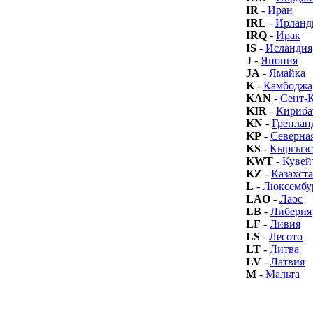
IR
-
Иран
IRL
-
Ирланд
IRQ
-
Ирак
IS
-
Исландия
J
-
Япония
JA
-
Ямайка
K
-
Камбоджа
KAN
-
Сент-
KIR
-
Кириба
KN
-
Гренлан
KP
-
Северна
KS
-
Кыргызс
KWT
-
Кувей
KZ
-
Казахст
L
-
Люксембу
LAO
-
Лаос
LB
-
Либерия
LF
-
Ливия
LS
-
Лесото
LT
-
Литва
LV
-
Латвия
M
-
Мальта