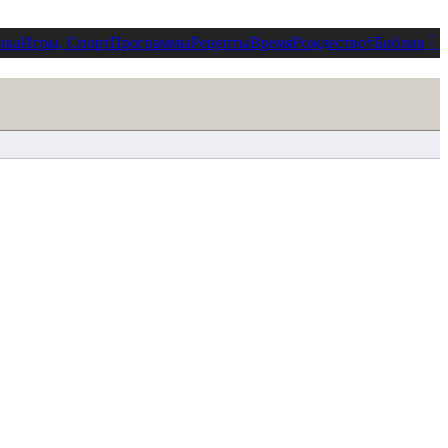
ика
Игры, Спорт
Программы
Рецепты
Время
Рождество
†
Библия
⋮