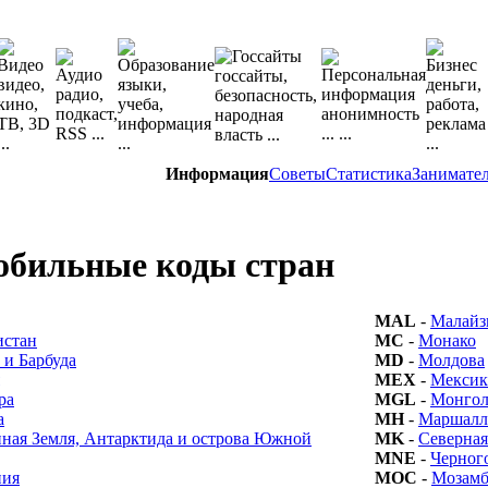
Информация
Советы
Статистика
Занимате
обильные коды стран
MAL
-
Малайз
истан
MC
-
Монако
 и Барбуда
MD
-
Молдова
MEX
-
Мексик
ра
MGL
-
Монгол
а
MH
-
Маршалл
ная Земля, Антарктида и острова Южной
MK
-
Северна
MNE
-
Черног
ния
MOC
-
Мозам