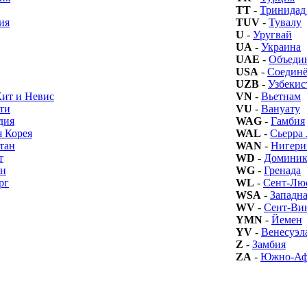
TT
-
Тринидад
ия
TUV
-
Тувалу
U
-
Уругвай
UA
-
Украина
UAE
-
Объеди
USA
-
Соедин
UZB
-
Узбекис
Кит и Невис
VN
-
Вьетнам
ти
VU
-
Вануату
дия
WAG
-
Гамбия
я Корея
WAL
-
Сьерра
тан
WAN
-
Нигери
т
WD
-
Доминик
ан
WG
-
Гренада
рг
WL
-
Сент-Лю
WSA
-
Западна
WV
-
Сент-Ви
YMN
-
Йемен
YV
-
Венесуэл
Z
-
Замбия
ZA
-
Южно-Афр