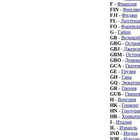
F
-
Франция
FIN
-
Финлян
FJI
-
Фиджи
FL
-
Лихтенш
FO
-
Фарерск
G
-
Габон
GB
-
Великоб
GBG
-
Остров
GBJ
-
Джерс
GBM
-
Остро
GBO
-
Демокр
GCA
-
Гватем
GE
-
Грузия
GH
-
Гана
GQ
-
Экватор
GR
-
Греция
GUB
-
Гвинея
H
-
Венгрия
HK
-
Гонконг
HN
-
Гондура
HR
-
Хорвати
I
-
Италия
IL
-
Израиль
IND
-
Индия
IOR
-
Иордан