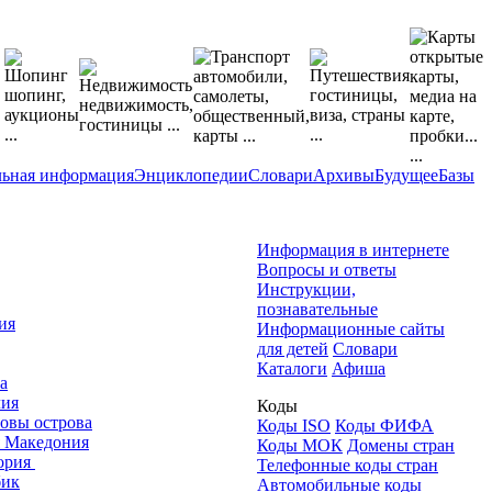
льная информация
Энциклопедии
Словари
Архивы
Будущее
Базы
Информация в интернете
Вопросы и ответы
Инструкции,
познавательные
ия
Информационные сайты
для детей
Словари
Каталоги
Афиша
а
ия
Коды
овы острова
Коды ISO
Коды ФИФА
я Македония
Коды МОК
Домены стран
ория
Телефонные коды стран
бик
Автомобильные коды