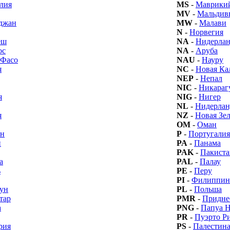
лия
MS
-
Маврики
MV
-
Мальдив
джан
MW
-
Малави
N
-
Норвегия
еш
NA
-
Нидерлан
ос
NA
-
Аруба
 Фасо
NAU
-
Науру
я
NC
-
Новая Ка
NEP
-
Непал
NIC
-
Никараг
я
NIG
-
Нигер
NL
-
Нидерла
я
NZ
-
Новая Зе
OM
-
Оман
йн
P
-
Португалия
й
PA
-
Панама
PAK
-
Пакиста
а
PAL
-
Палау
ь
PE
-
Перу
PI
-
Филиппи
ун
PL
-
Польша
тар
PMR
-
Придне
а
PNG
-
Папуа Н
PR
-
Пуэрто Р
рия
PS
-
Палестин