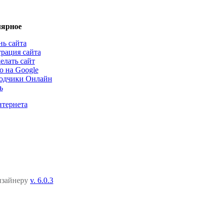
ярное
нь сайта
трация сайта
елать сайт
о на Google
одчики Онлайн
ь
нтернета
дизайнеру
v. 6.0.3