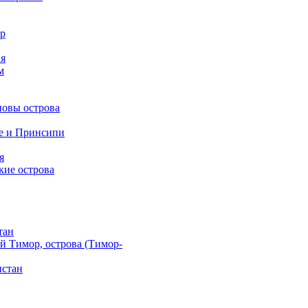
р
я
м
овы острова
е и Принсипи
я
кие острова
тан
й Тимор, острова (Тимор-
истан