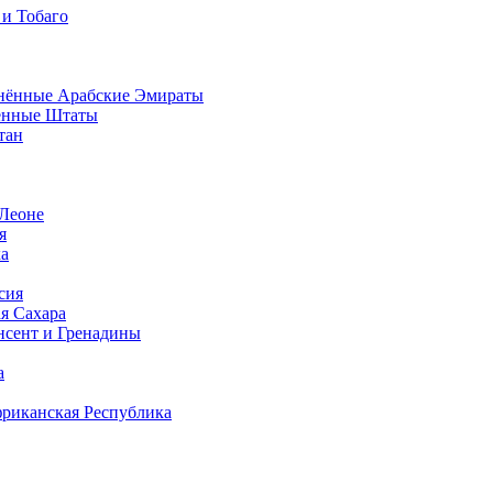
 и Тобаго
нённые Арабские Эмираты
ённые Штаты
тан
 Леоне
я
а
сия
я Сахара
нсент и Гренадины
а
иканская Республика