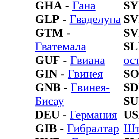
GHA
-
Гана
SY
GLP
-
Гваделупа
S
GTM
-
SV
Гватемала
SL
GUF
-
Гвиана
ос
GIN
-
Гвинея
S
GNB
-
Гвинея-
SD
Бисау
SU
DEU
-
Германия
US
GIB
-
Гибралтар
Шт