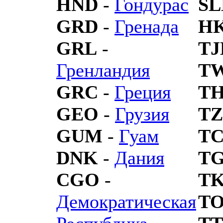
HND
-
Гондурас
SL
GRD
-
Гренада
H
GRL
-
TJ
Гренландия
T
GRC
-
Греция
T
GEO
-
Грузия
T
GUM
-
Гуам
T
DNK
-
Дания
T
CGO
-
T
Демократическая
T