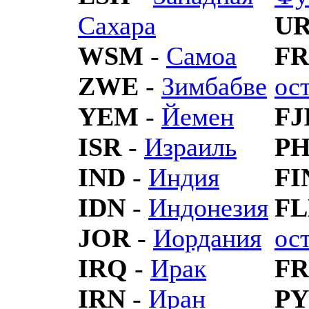
Сахара
U
WSM
-
Самоа
F
ZWE
-
Зимбабве
ос
YEM
-
Йемен
FJ
ISR
-
Израиль
P
IND
-
Индия
FI
IDN
-
Индонезия
F
JOR
-
Иордания
ос
IRQ
-
Ирак
F
IRN
-
Иран
PY