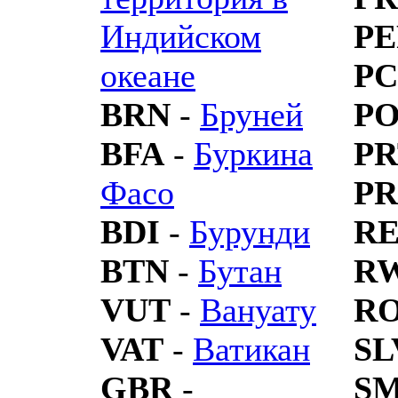
Индийском
PE
океане
P
BRN
-
Бруней
P
BFA
-
Буркина
PR
Фасо
PR
BDI
-
Бурунди
R
BTN
-
Бутан
R
VUT
-
Вануату
R
VAT
-
Ватикан
SL
GBR
-
S