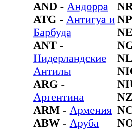
AND
-
Андорра
N
ATG
-
Антигуа и
NP
Барбуда
N
ANT
-
N
Нидерландские
N
Антилы
NI
ARG
-
NI
Аргентина
N
ARM
-
Армения
N
ABW
-
Аруба
N