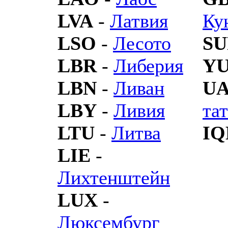
LVA
-
Латвия
Ку
LSO
-
Лесото
SU
LBR
-
Либерия
Y
LBN
-
Ливан
U
LBY
-
Ливия
та
LTU
-
Литва
IQ
LIE
-
Лихтенштейн
LUX
-
Люксембург