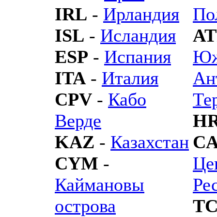
IRL
-
Ирландия
По
ISL
-
Исландия
AT
ESP
-
Испания
Юж
ITA
-
Италия
Ан
CPV
-
Кабо
Те
Верде
H
KAZ
-
Казахстан
C
CYM
-
Це
Каймановы
Ре
острова
T