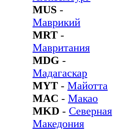
MUS
-
Маврикий
MRT
-
Мавритания
MDG
-
Мадагаскар
MYT
-
Майотта
MAC
-
Макао
MKD
-
Северная
Македония