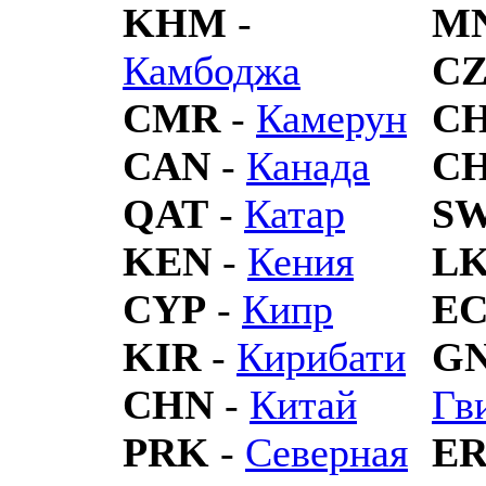
KHM
-
M
Камбоджа
C
CMR
-
Камерун
C
CAN
-
Канада
C
QAT
-
Катар
S
KEN
-
Кения
L
CYP
-
Кипр
E
KIR
-
Кирибати
G
CHN
-
Китай
Гв
PRK
-
Северная
ER