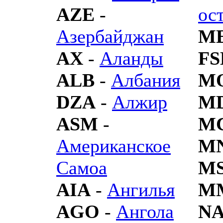
AZE
-
ос
Азербайджан
M
AX
-
Аланды
F
ALB
-
Албания
M
DZA
-
Алжир
M
ASM
-
M
Американское
M
Самоа
M
AIA
-
Ангилья
M
AGO
-
Ангола
N