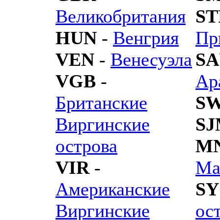
Великобритания
ST
HUN
-
Венгрия
Пр
VEN
-
Венесуэла
SA
VGB
-
Ар
Британские
S
Виргинские
S
острова
M
VIR
-
Ма
Американские
SY
Виргинские
ос