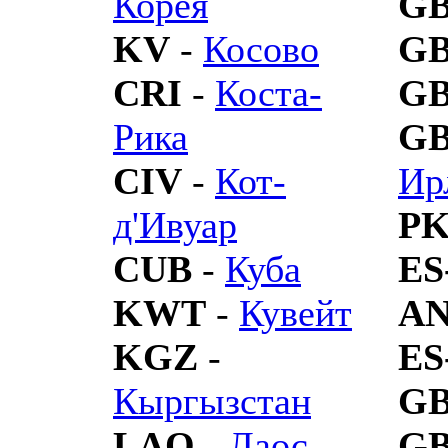
Корея
G
KV
-
Косово
G
CRI
-
Коста-
G
Рика
G
CIV
-
Кот-
Ир
д'Ивуар
PK
CUB
-
Куба
ES
KWT
-
Кувейт
A
KGZ
-
ES
Кыргызстан
G
LAO
-
Лаос
G