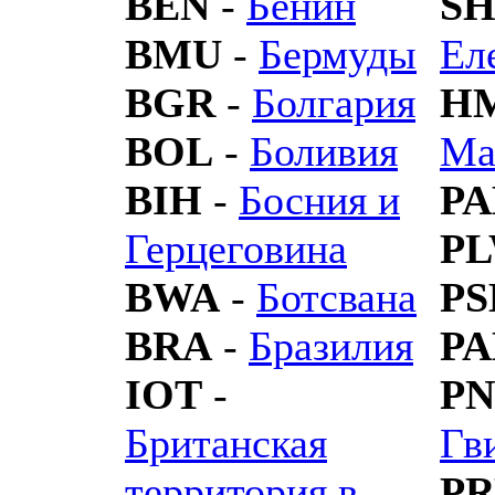
BEN
-
Бенин
S
BMU
-
Бермуды
Ел
BGR
-
Болгария
H
BOL
-
Боливия
Ма
BIH
-
Босния и
P
Герцеговина
P
BWA
-
Ботсвана
PS
BRA
-
Бразилия
PA
IOT
-
P
Британская
Гв
территория в
P