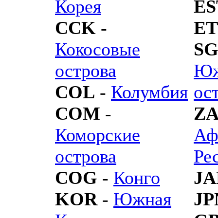
Корея
ES
CCK
-
E
Кокосовые
SG
острова
Юж
COL
-
Колумбия
ос
COM
-
ZA
Коморские
Аф
острова
Ре
COG
-
Конго
J
KOR
-
Южная
JP