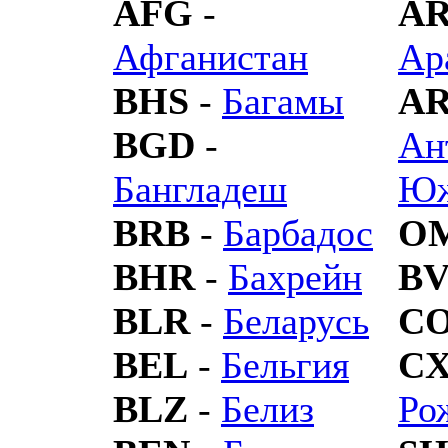
AFG
-
A
Афганистан
Ар
BHS
-
Багамы
A
BGD
-
Ан
Бангладеш
Юж
BRB
-
Барбадос
O
BHR
-
Бахрейн
B
BLR
-
Беларусь
C
BEL
-
Бельгия
C
BLZ
-
Белиз
Ро