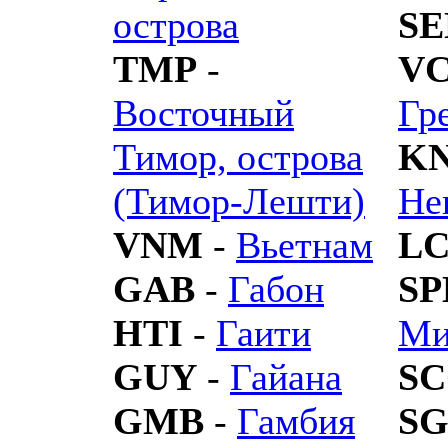
острова
SE
TMP
-
V
Восточный
Гр
Тимор, острова
K
(Тимор-Лешти)
Не
VNM
-
Вьетнам
L
GAB
-
Габон
S
HTI
-
Гаити
Ми
GUY
-
Гайана
S
GMB
-
Гамбия
SG