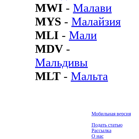
MWI
-
Малави
MYS
-
Малайзия
MLI
-
Мали
MDV
-
Мальдивы
MLT
-
Мальта
Мобильная версия
Подать статью
Рассылка
О нас