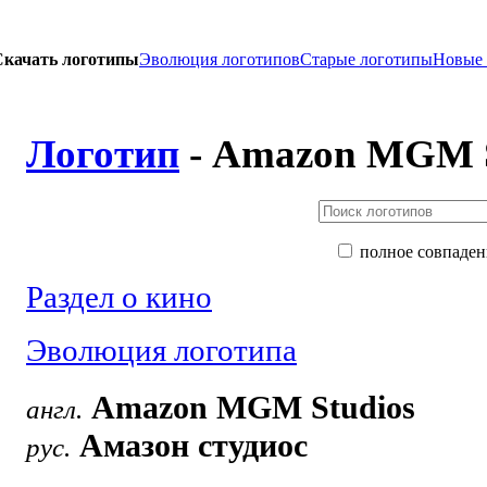
Скачать логотипы
Эволюция логотипов
Старые логотипы
Новые
Логотип
- Amazon MGM S
полное совпаден
Раздел о кино
Эволюция логотипа
Amazon MGM Studios
англ.
Амазон студиос
рус.