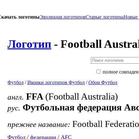
Скачать логотипы
Эволюция логотипов
Старые логотипы
Новые
Логотип
- Football Austra
полное совпаден
Футбол
/
Иконки логотипов Футбол
/
Обои Футбол
FFA
(Football Australia)
англ.
Футбольная федерация Ав
рус.
Football Federatio
прежнее название:
Футбол
/
федерации
/
AFC