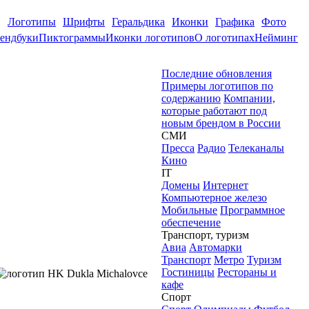
Логотипы
Шрифты
Геральдика
Иконки
Графика
Фото
ендбуки
Пиктограммы
Иконки логотипов
О логотипах
Нейминг
Последние обновления
Примеры логотипов по
содержанию
Компании,
которые работают под
новым брендом в России
СМИ
Пресса
Радио
Телеканалы
Кино
IT
Домены
Интернет
Компьютерное железо
Мобильные
Программное
обеспечение
Транспорт, туризм
Авиа
Автомарки
Транспорт
Метро
Туризм
Гостиницы
Рестораны и
кафе
Спорт