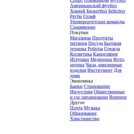
Спорт
Олимпиады
Футбол
Американский футбол
Хоккей
Баскетбол
Бейсбол
Регби
Гольф
Университетские команды
Снаряжение
Покупки
Магазины
Продукты
питания
Посуда
Бытовая
техника
Роботы
Одежда
Косметика
Канцелярия
Игрушки
Медицина
Фото,
оптика
Часы, ювелирные
изделия
Инструмент
Для
дома
Экономика
Банки
Страхование
Индустрия
Общественные
и гос организации
Военное
Другое
Почта
Музыка
Образование
Христианство