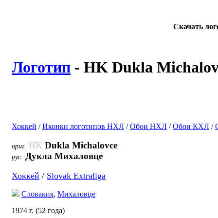
Скачать ло
Логотип
- HK Dukla Michalov
Хоккей
/
Иконки логотипов НХЛ
/
Обои НХЛ
/
Обои КХЛ
/
HK
Dukla Michalovce
ориг.
Дукла Михаловце
рус.
Хоккей
/
Slovak Extraliga
Словакия
,
Михаловце
1974 г. (52 года)