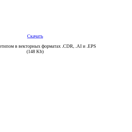
Скачать
отипом в векторных форматах
.CDR
,
.AI
и
.EPS
(148 Kb)