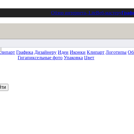
Обзор интернета
- Lite
Веб-мастеру
Граф
клипарт
Графика
Дизайнеру
Идеи
Иконки
Клипарт
Логотипы
Об
Гигапиксельные фото
Упаковка
Цвет