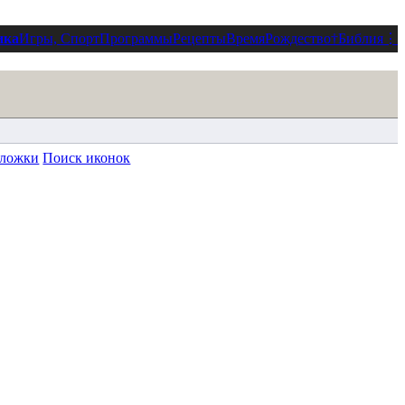
ика
Игры, Спорт
Программы
Рецепты
Время
Рождество
†
Библия
⋮
ложки
Поиск иконок