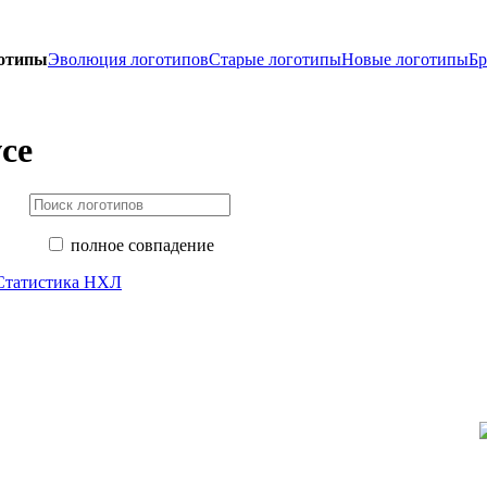
готипы
Эволюция логотипов
Старые логотипы
Новые логотипы
Бр
ce
полное совпадение
Статистика НХЛ