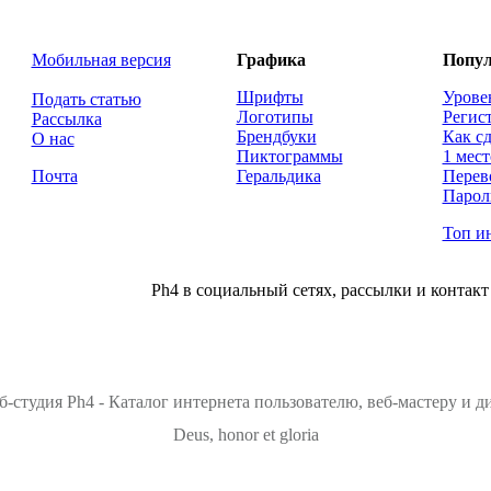
Мобильная версия
Графика
Попул
Шрифты
Урове
Подать статью
Логотипы
Регис
Рассылка
Брендбуки
Как сд
О нас
Пиктограммы
1 мест
Почта
Геральдика
Перев
Парол
Топ и
Ph4 в социальный сетях, рассылки и контакт
б-студия Ph4 - Каталог интернета пользователю, веб-мастеру и 
Deus, honor et gloria