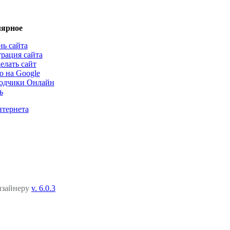
ярное
нь сайта
трация сайта
елать сайт
о на Google
одчики Онлайн
ь
нтернета
дизайнеру
v. 6.0.3