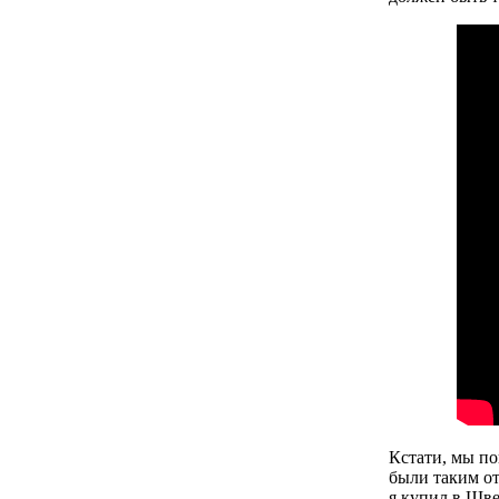
Кстати, мы по
были таким от
я купил в Шв