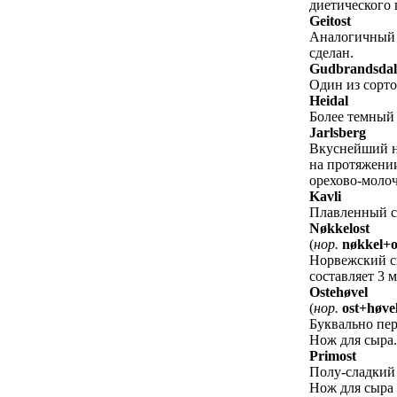
диетического 
Geitost
Аналогичный с
сделан.
Gudbrandsdal
Один из сорто
Heidal
Более темный 
Jarlsberg
Вкуснейший но
на протяжении
орехово-моло
Kavli
Плавленный сы
Nøkkelost
(
нор.
nøkkel+o
Норвежский сы
составляет 3 м
Ostehøvel
(
нор.
ost+høve
Буквально пер
Нож для сыра.
Primost
Полу-сладкий 
Нож для сыра