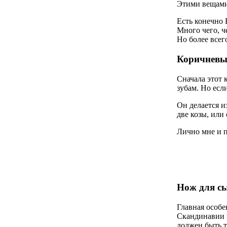
Этими вещами
Есть конечно 
Много чего, ч
Но более всег
Коричневы
Сначала этот 
зубам. Но есл
Он делается и
две козы, или
Лично мне и п
Нож для с
Главная особе
Скандинавии п
должен быть 