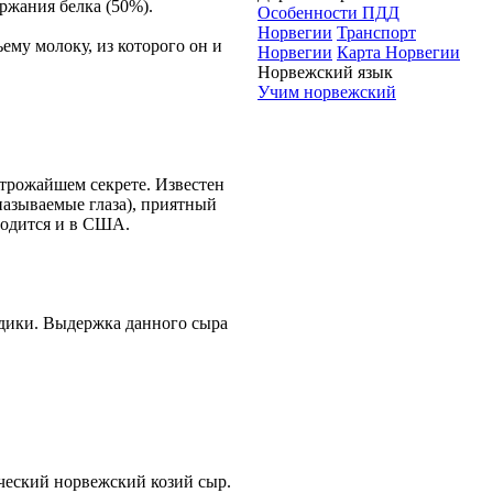
ржания белка (50%).
Особенности ПДД
Норвегии
Транспорт
му молоку, из которого он и
Норвегии
Карта Норвегии
Норвежский язык
Учим норвежский
трожайшем секрете. Известен
называемые глаза), приятный
водится и в США.
здики. Выдержка данного сыра
ческий норвежский козий сыр.