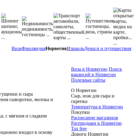
Виза
Финляндия
Норвегия
Израиль
Деньги и путешествия
Виза в Норвегию
Поиск
вакансий в Норвегии
Полезные сайты
О Норвегии
сгущенки и сыра
Сыр, нож для сыра и
ния сыворотки, молока и
скрепка
Температура в Норвегии
Покупки
а, с мягким и сладким
Расписание магазинов
Распродажи в Норвегии
Tax free
иционно входил в основу
Дороги Норвегии