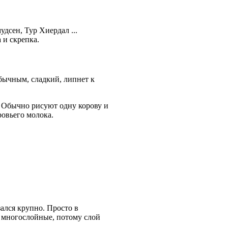
дсен, Тур Хиердал ...
 и скрепка.
бычным, сладкий, липнет к
е. Обычно рисуют одну корову и
ровьего молока.
зался крупно. Просто в
ы многослойные, потому слой