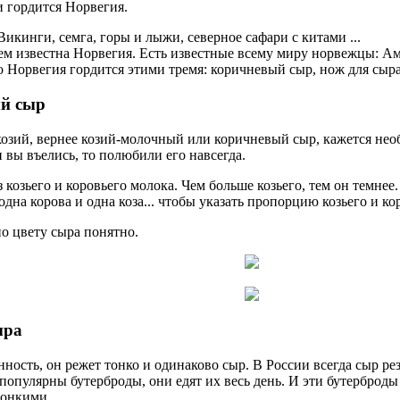
 гордится Норвегия.
Викинги, семга, горы и лыжи, северное сафари с китами ...
ем известна Норвегия. Есть известные всему миру норвежцы: Аму
о Норвегия гордится этими тремя: коричневый сыр, нож для сыра
й сыр
козий, вернее козий-молочный или коричневый сыр, кажется нео
и вы въелись, то полюбили его навсегда.
з козьего и коровьего молока. Чем больше козьего, тем он темне
 одна корова и одна коза... чтобы указать пропорцию козьего и ко
о цвету сыра понятно.
ыра
нность, он режет тонко и одинаково сыр. В России всегда сыр ре
опулярны бутерброды, они едят их весь день. И эти бутерброд
тонкими.