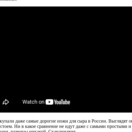
купали даже самые дорогие ножи для сыра в России. Выглядят он
стоем. Ни в какое сравнение не идут даже с самыми простыми 
еции, разницы никакой, Скандинавия.