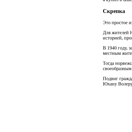
Скрепка
Это простое и
Для жителей Н
историей, пр
В 1940 году, 
местным жител
Тогда норвежц
своеобразным
Подвиг гражда
Юхану Волеру 