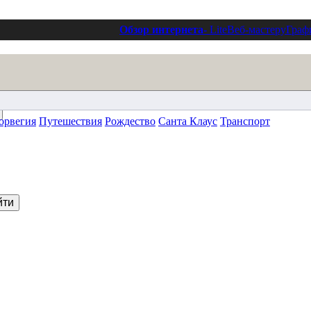
Обзор интернета
- Lite
Веб-мастеру
Граф
орвегия
Путешествия
Рождество
Санта Клаус
Транспорт