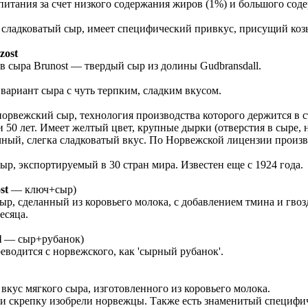
питания за счет низкого содержания жиров (1%) и большого соде
ладковатый сыр, имеет специфический привкус, присущий козье
zost
в сыра Brunost — твердый сыр из долины Gudbransdall.
вариант сыра с чуть терпким, сладким вкусом.
рвежский сыр, технология производства которого держится в с
 50 лет. Имеет желтый цвет, крупные дырки (отверстия в сыре, 
чный, слегка сладковатый вкус. По Норвежской лицензии произ
р, экспортируемый в 30 стран мира. Известен еще с 1924 года.
st
— ключ+сыр)
р, сделанный из коровьего молока, с добавлением тмина и гво
есяца.
l
— сыр+рубанок)
еводится с норвежского, как 'сырный рубанок'.
вкус мягкого сыра, изготовленного из коровьего молока.
 и скрепку изобрели норвежцы. Также есть знаменитый специфи