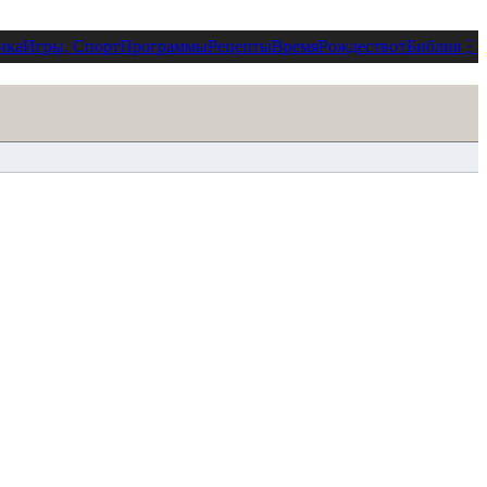
ика
Игры, Спорт
Программы
Рецепты
Время
Рождество
†
Библия
⋮