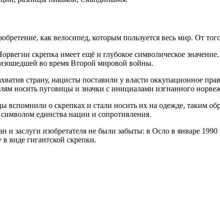
зобретение, как велосипед, которым пользуется весь мир. От тог
орвегии скрепка имеет ещё и глубокое символическое значение. 
оизошедшей во время Второй мировой войны.
захватив страну, нацисты поставили у власти оккупационное пра
ям носить пуговицы и значки с инициалами изгнанного норвежс
ы вспомнили о скрепках и стали носить их на одежде, таким обр
 символом единства нации и сопротивления.
н и заслуги изобретателя не были забыты: в Осло в январе 1990
в виде гигантской скрепки.