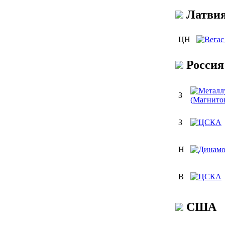
Латви
ЦН
Россия
З
З
Н
В
США