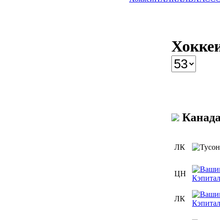
Хокке
Канад
ЛК
ЦН
ЛК