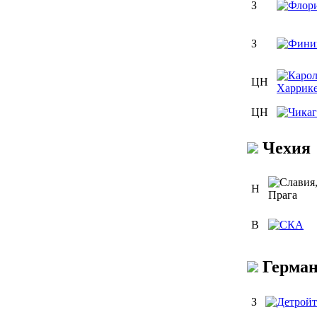
З
З
ЦН
ЦН
Чехия
Н
В
Герма
З