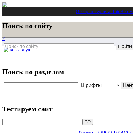
Обзор интернета
- Lite
Веб-м
Поиск по сайту
×
Поиск по разделам
Тестируем сайт
Хоккей
НХЛ
КХЛ
ВХА
СС