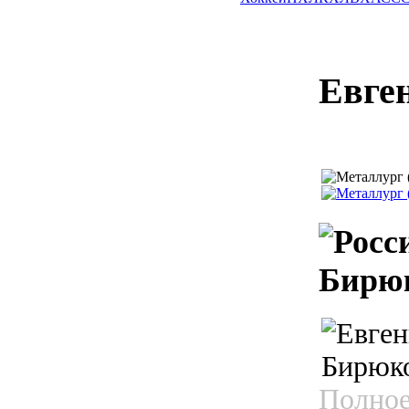
Евге
Бирю
Полное