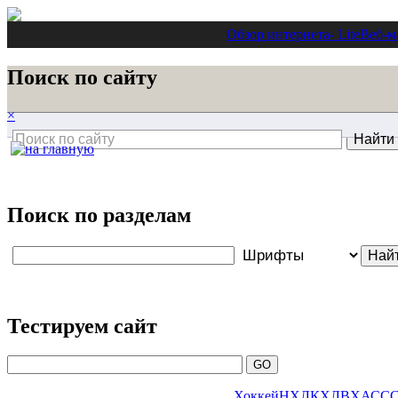
Обзор интернета
- Lite
Веб-м
Поиск по сайту
×
Поиск по разделам
Тестируем сайт
Хоккей
НХЛ
КХЛ
ВХА
СС