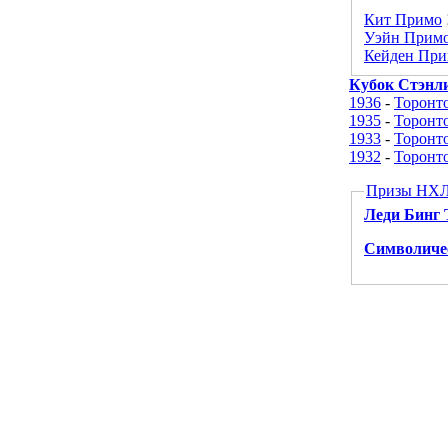
Кит Примо
Уэйн Прим
Кейден Пр
Кубок Стэнл
1936
-
Торонт
1935
-
Торонт
1933
-
Торонт
1932
-
Торонт
Призы НХ
Леди Бинг 
Cимволичес