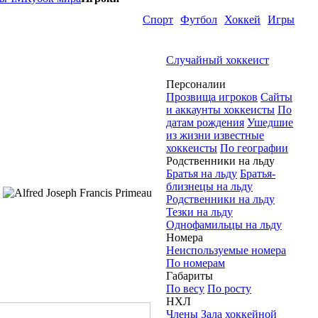
Спорт
Футбол
Хоккей
Игры
Случайный хоккеист
Персоналии
Прозвища игроков
Сайты
и аккаунты хоккеисты
По
датам рождения
Ушедшие
из жизни известные
хоккеисты
По географии
Родственники на льду
Братья на льду
Братья-
близнецы на льду
Родственники на льду
Тезки на льду
Однофамильцы на льду
Номера
Неиспользуемые номера
По номерам
Габариты
По весу
По росту
НХЛ
Члены Зала хоккейной