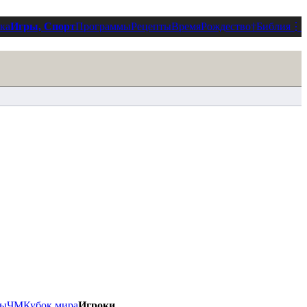
ка
Игры, Спорт
Программы
Рецепты
Время
Рождество
†
Библия
⋮
ды
ЧМ
Кубок мира
Игроки