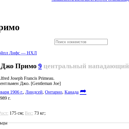
римо
Джо Примо
9
центральный нападающий
lfred Joseph Francis Primeau.
нтльмен Джо. [Gentleman Joe]
➦
варя 1906 г.
,
Линдсей
,
Онтарио
,
Канада
989 г.
Рост:
175 см;
Вес:
73 кг;
ьцы