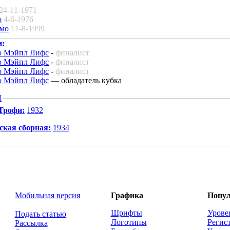
24-11-1971
о
4-6-1976
имо
11-8-1999
и:
о Мэйпл Лифс
-
финалист
о Мэйпл Лифс
-
финалист
о Мэйпл Лифс
-
финалист
о Мэйпл Лифс
— обладатель кубка
Л
Трофи:
1932
кая сборная:
1934
Мобильная версия
Графика
Попул
Шрифты
Урове
Подать статью
Логотипы
Регис
Рассылка