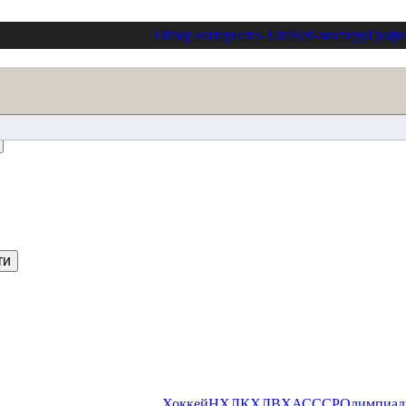
Обзор интернета
- Lite
Веб-мастеру
Графи
Хоккей
НХЛ
КХЛ
ВХА
СССР
Олимпиа