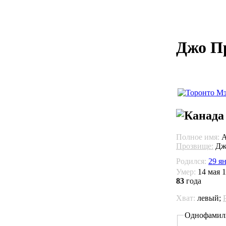
Джо П
Полное имя:
A
Прозвище:
Дже
Родился:
29 ян
Умер:
14 мая 1
83
года
Хват:
левый;
Однофамил