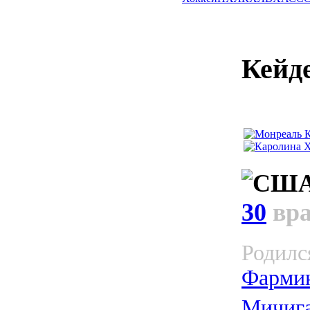
Кейд
30
вр
Родилс
Фармин
Мичиг