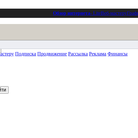
Обзор интернета
- Lite
Веб-мастеру
Граф
астеру
Подписка
Продвижение
Рассылка
Реклама
Финансы