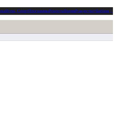
ика
Игры, Спорт
Программы
Рецепты
Время
Рождество
†
Библия
⋮