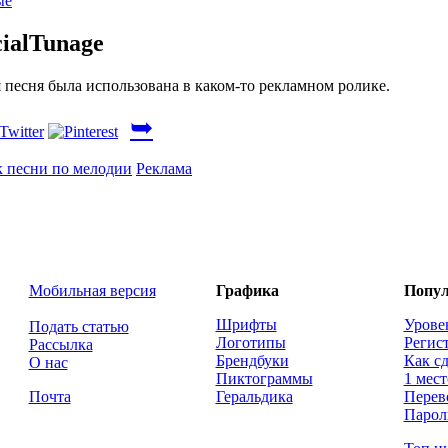
ые
ialTunage
я песня была использована в каком-то рекламном ролике.
➥
 песни по мелодии
Реклама
Мобильная версия
Графика
Попул
Шрифты
Урове
Подать статью
Логотипы
Регис
Рассылка
Брендбуки
Как сд
О нас
Пиктограммы
1 мест
Почта
Геральдика
Перев
Парол