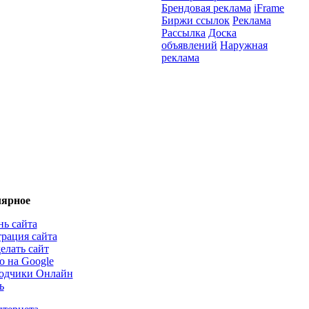
Брендовая реклама
iFrame
Биржи ссылок
Реклама
Рассылка
Доска
объявлений
Наружная
реклама
ярное
нь сайта
трация сайта
елать сайт
о на Google
одчики Онлайн
ь