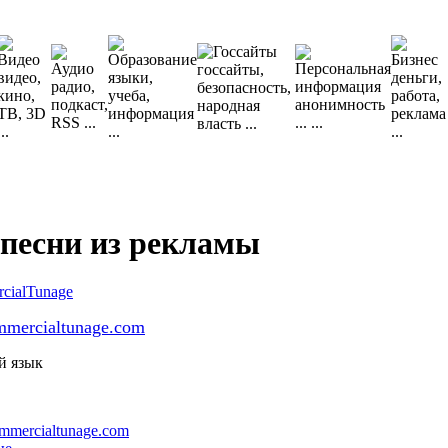
песни из рекламы
mmercialtunage.com
й язык
mmercialtunage.com