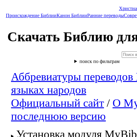
Христиа
Происхождение Библии
Канон Библии
Ранние переводы
Совре
Скачать Библию для
поиск по фильтрам
Аббревиатуры переводов
языках народов
Официальный сайт
/
О My
последнюю версию
Установка модуля MyBib