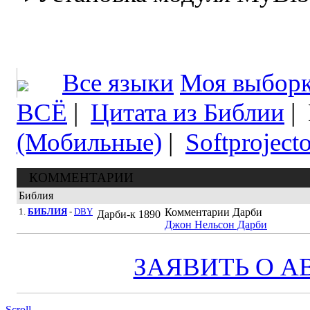
Все языки
Моя выбор
ВСЁ
|
Цитата из Библии
|
(Мобильные)
|
Softprojecto
КОММЕНТАРИИ
Библия
1.
БИБЛИЯ
-
DBY
Комментарии Дарби
Дарби-к
1890
Джон Нельсон Дарби
ЗАЯВИТЬ О А
Scroll