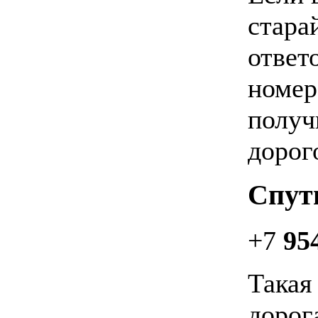
стара
ответ
номер
получ
дорог
Спут
+7
95
Такая
дорог