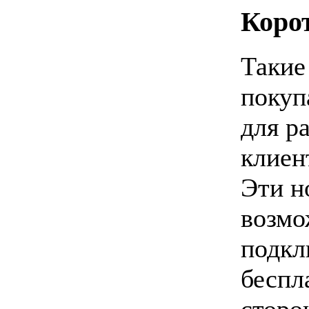
Коро
Такие
покуп
для р
клиен
Эти н
возмо
подкл
беспл
сторо