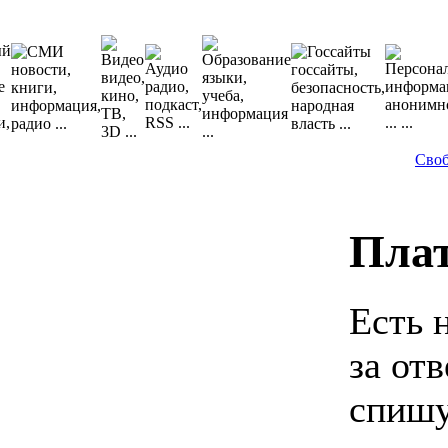
Сво
Пла
Есть 
за от
спишу