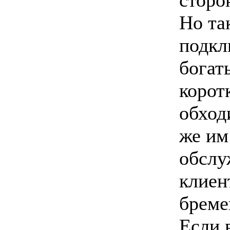
Но та
подкл
богат
корот
обход
же им
обслу
клиен
бреме
Если 