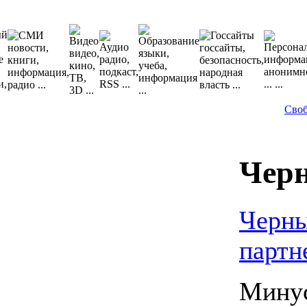
Сво
Чер
Черны
партн
Минус