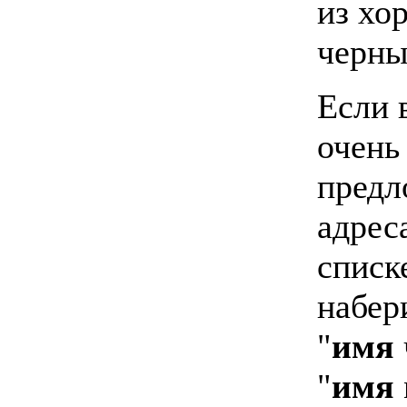
из хо
черны
Если 
очень
предл
адрес
списк
набер
"
имя
"
имя