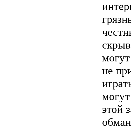
интер
грязн
честн
скрыв
могут
не пр
играт
могут
этой 
обман