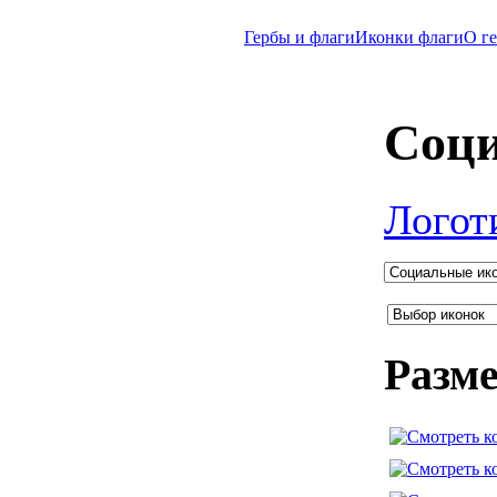
Гербы и флаги
Иконки флаги
O г
Соци
Логоти
Разме