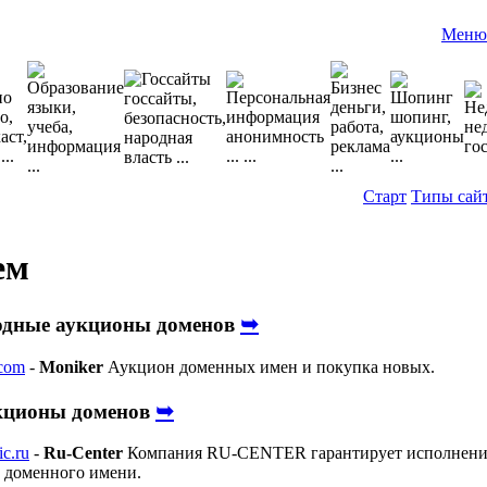
Меню
Старт
Типы сай
ем
➥
дные аукционы доменов
.com
-
Moniker
Аукцион доменных имен и покупка новых.
➥
укционы доменов
ic.ru
-
Ru-Center
Компания RU-CENTER гарантирует исполнение 
е доменного имени.