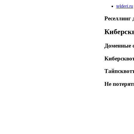
telderi.ru
Реселлинг
Киберск
Доменные 
Киберскво
Тайпсквот
Не потеря