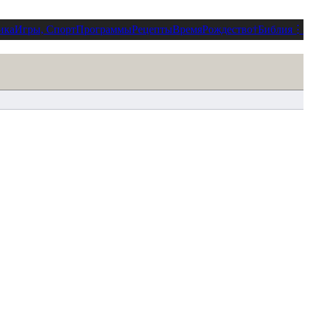
ика
Игры, Спорт
Программы
Рецепты
Время
Рождество
†
Библия
⋮