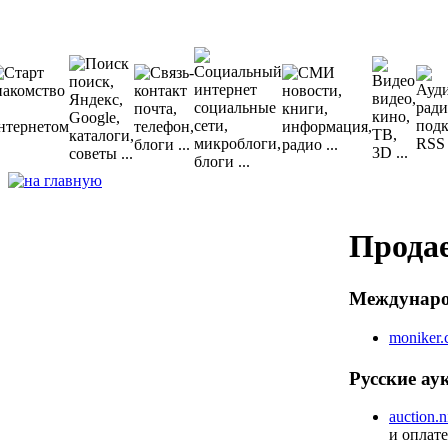
Прода
Междунаро
moniker
Русские а
auction.n
и оплат