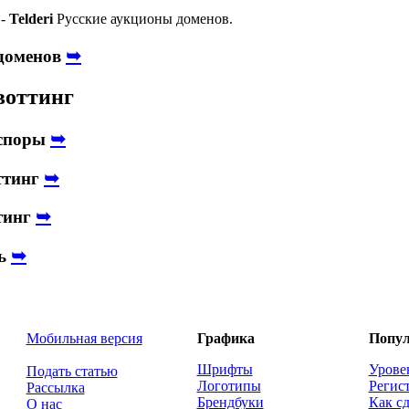
-
Telderi
Русские аукционы доменов.
➥
 доменов
воттинг
➥
споры
➥
ттинг
➥
тинг
➥
ть
Мобильная версия
Графика
Попул
Шрифты
Урове
Подать статью
Логотипы
Регис
Рассылка
Брендбуки
Как сд
О нас