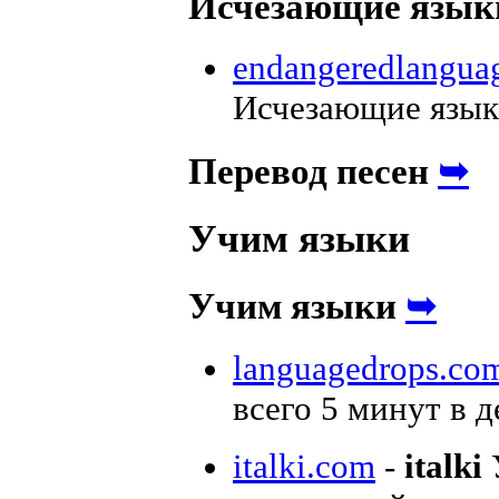
Исчезающие язы
endangeredlangua
Исчезающие язык
➥
Перевод песен
Учим языки
➥
Учим языки
languagedrops.co
всего 5 минут в д
italki.com
-
italki