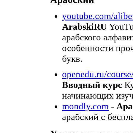
youtube.com/alibe
ArabskiRU
YouTu
арабского алфави
особенности про
букв.
openedu.ru/course
Вводный курс
Ку
начинающих изуча
mondly.com
-
Ара
арабский с бесп