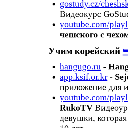
gostudy.cz/cheshsk
Видеокурс GoStud
youtube.com/playli
чешского с чехо
Учим корейский
hangugo.ru
-
Han
app.ksif.or.kr
-
Sej
приложение для и
youtube.com/playli
RukoTV
Видеоуро
девушки, которая