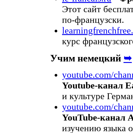
Этот сайт беспла
по-французски.
learningfrenchfre
курс французско
➥
Учим немецкий
youtube.com/chann
Youtube-канал E
и культуре Герма
youtube.com/chann
YouTube-канал 
изучению языка о