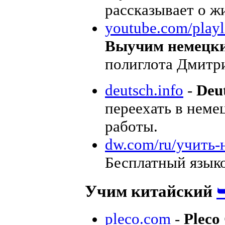
рассказывает о ж
youtube.com/playli
Выучим немецкий
полиглота Дмитр
deutsch.info
-
Deut
переехать в неме
работы.
dw.com/ru/учить-
Бесплатный языко
Учим китайский
pleco.com
-
Pleco