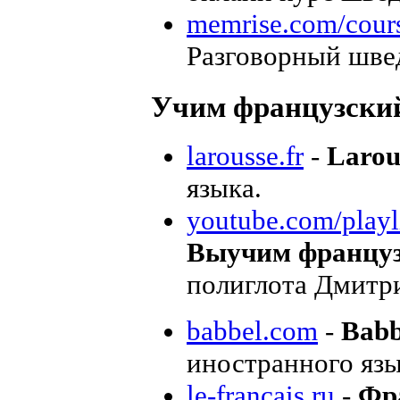
memrise.com/cour
Разговорный швед
Учим французск
larousse.fr
-
Larou
языка.
youtube.com/playli
Выучим французс
полиглота Дмитр
babbel.com
-
Babb
иностранного яз
le-francais.ru
-
Фр