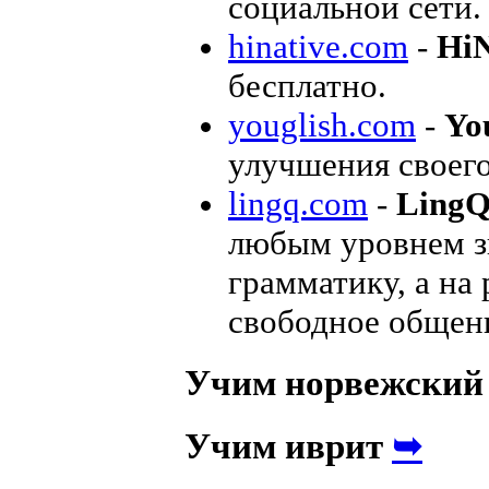
социальной сети.
hinative.com
-
HiN
бесплатно.
youglish.com
-
Yo
улучшения своего
lingq.com
-
Ling
любым уровнем зн
грамматику, а на
свободное общен
Учим норвежски
➥
Учим иврит