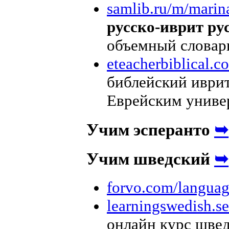
samlib.ru/m/marina
русско-иврит ру
объемный словарь
eteacherbiblical.c
библейский иврит
Еврейским униве
➥
Учим эсперанто
➥
Учим шведский
forvo.com/languag
learningswedish.se
онлайн курс швед