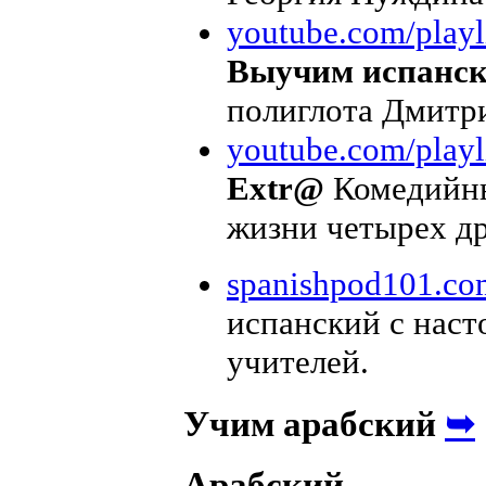
youtube.com/playli
Выучим испански
полиглота Дмитр
youtube.com/playli
Extr@
Комедийны
жизни четырех др
spanishpod101.co
испанский с нас
учителей.
➥
Учим арабский
Арабский