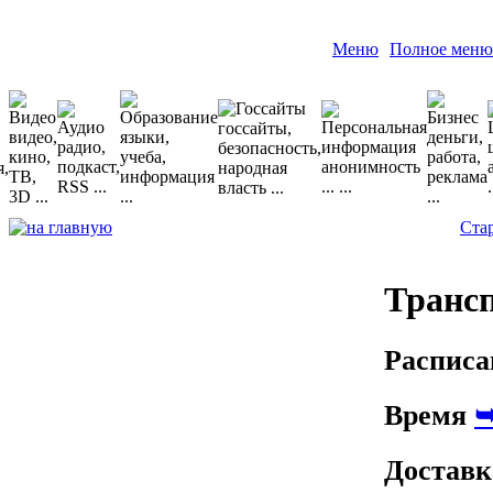
Меню
Полное меню
Ста
Транс
Распис
Время
Достав