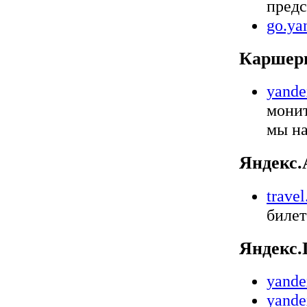
предс
go.ya
Каршер
yande
монит
мы на
Яндекс
travel
билет
Яндекс.
yande
yande