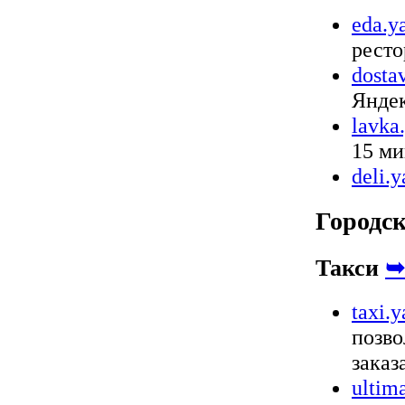
eda.y
ресто
dosta
Яндек
lavka
15 ми
deli.
Городс
Такси
➥
taxi.
позво
заказ
ultim