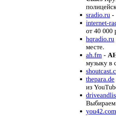
полицейск
sradio.ru
-
internet-r
от 40 000
hqradio.ru
месте.
ah.fm
-
AH
музыку в 
shoutcast.
thepara.de
из YouTube
driveandli
Выбираем 
you42.co