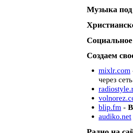
Музыка под
Христианск
Социальное
Создаем сво
mixlr.com
через сеть
radiostyle.
volnorez.
blip.fm
-
B
audiko.net
Радио на са