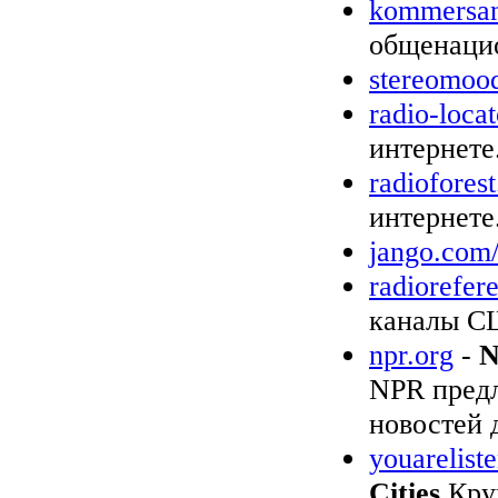
kommersan
общенацио
stereomoo
radio-loca
интернете
radioforest
интернете
jango.com
radiorefer
каналы С
npr.org
-
NPR предл
новостей 
youareliste
Cities
Кру