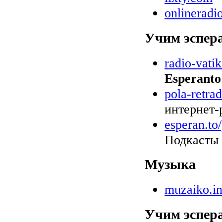
onlinerad
Учим эспер
radio-vati
Esperanto
pola-retrad
интернет-
esperan.to
Подкасты 
Музыка
muzaiko.in
Учим эспер