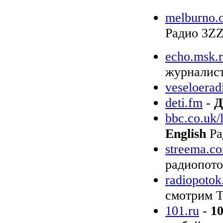
melburno.o
Радио 3ZZ
echo.msk.
журналист
veseloerad
deti.fm
-
Д
bbc.co.uk/
English
Ра
streema.co
радиопото
radiopotok
смотрим Т
101.ru
-
10