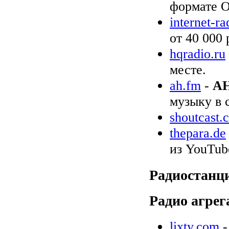
формате O
internet-r
от 40 000
hqradio.ru
месте.
ah.fm
-
AH
музыку в 
shoutcast.
thepara.de
из YouTube
Радиостанц
Радио агрег
lixty.com