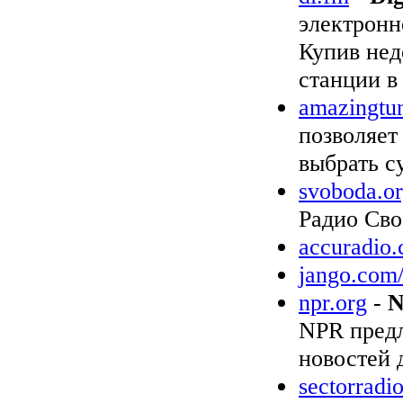
электронн
Купив нед
станции в
amazingtu
позволяет
выбрать 
svoboda.o
Радио Сво
accuradio
jango.com
npr.org
-
NPR предл
новостей 
sectorradio