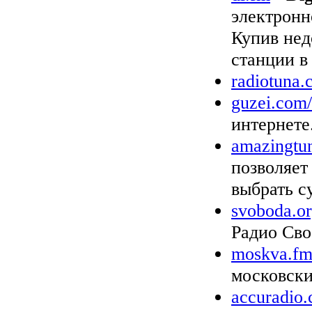
электронн
Купив нед
станции в
radiotuna
guzei.com/
интернете
amazingtu
позволяет
выбрать 
svoboda.o
Радио Сво
moskva.f
московски
accuradio