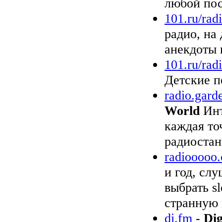
любой пос
101.ru/rad
радио, на
анекдоты 
101.ru/rad
Детские п
radio.gard
World
Инт
каждая то
радиоста
radiooooo
и год, сл
выбрать s
странную 
di.fm
-
Dig