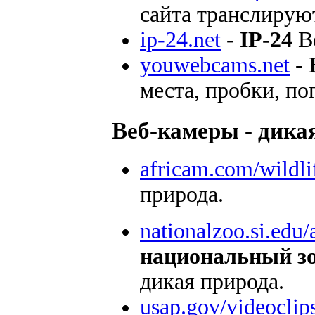
сайта транслируют
ip-24.net
-
IP-24
Ве
youwebcams.net
-
места, пробки, по
Веб-камеры - дика
africam.com/wildli
природа.
nationalzoo.si.edu
национальный зо
дикая природа.
usap.gov/videocli