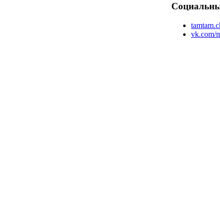
Социальн
tamtam.c
vk.com/m