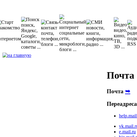
Почта
➥
Почта
Переадрес
help.mail
vk.mail.r
e.mail.ru