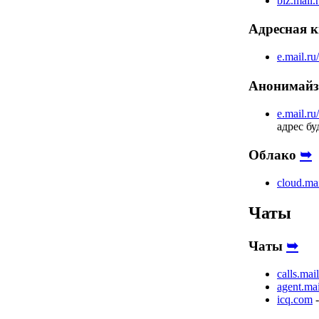
biz.mail.
Адресная 
e.mail.r
Анонимай
e.mail.ru/
адрес бу
➥
Облако
cloud.mai
Чаты
➥
Чаты
calls.mail
agent.mai
icq.com