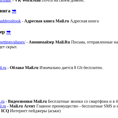
ru/mail/
-
VK WorkMail
Почта на своем домене.
➥
книга
u/addressbook
-
Адресная книга Mail.ru
Адресная книга
➥
зер
settings/aliases/
-
Анонимайзер Mail.Ru
Письма, отправленные на 
дет скрыт.
l.ru
-
Облако Mail.ru
Изначально дается 8 Gb бесплатно.
.ru
-
Видеозвонки Mail.ru
Бесплатные звонки со смартфона и в б
l.ru
-
Mail.ru Агент
Главное преимущество - бесплатные SMS и и
-
ICQ
Интернет пейджеры (аськи)