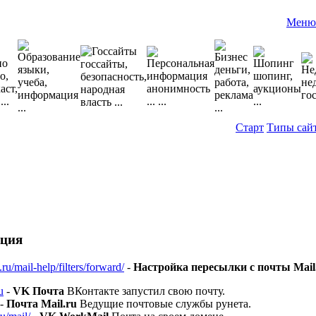
Меню
Старт
Типы сай
ация
.ru/mail-help/filters/forward/
-
Настройка пересылки с почты Mail
u
-
VK Почта
ВКонтакте запустил свою почту.
-
Почта Mail.ru
Ведущие почтовые службы рунета.