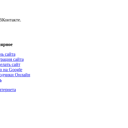
ВКонтакте.
ярное
нь сайта
трация сайта
елать сайт
о на Google
одчики Онлайн
ь
нтернета