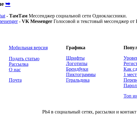
➥
ые
hat
-
ТамТам
Мессенджер социальной сети Одноклассники.
essenger
-
VK Messenger
Голосовой и текстовый мессенджер от 
Мобильная версия
Графика
Попул
Шрифты
Урове
Подать статью
Логотипы
Регис
Рассылка
Брендбуки
Как сд
О нас
Пиктограммы
1 мест
Почта
Геральдика
Перев
Парол
Топ и
Ph4 в социальный сетях, рассылки и контакт