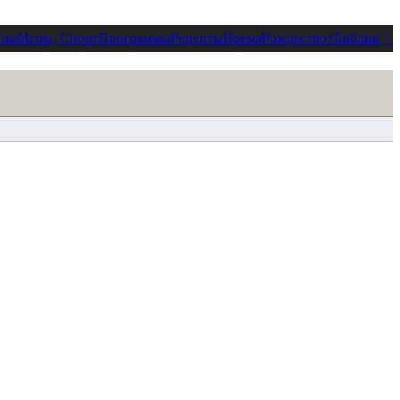
ика
Игры, Спорт
Программы
Рецепты
Время
Рождество
†
Библия
⋮