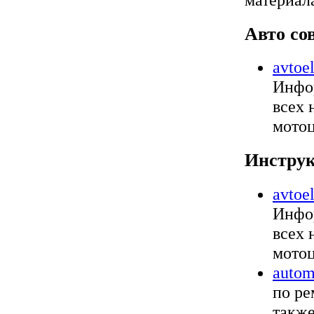
Авто со
avtoel
Инфо
всех 
мотоц
Инстру
avtoel
Инфо
всех 
мотоц
autom
по ре
также