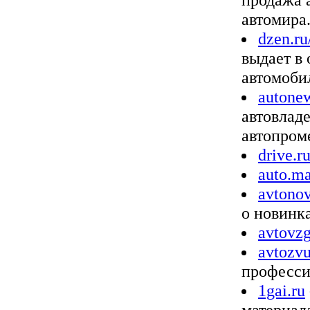
автомира
dzen.ru
выдает в 
автомоби
autonew
автовладе
автопром
drive.r
auto.ma
avtonov
о новинк
avtovzg
avtozvu
професси
1gai.ru
материал