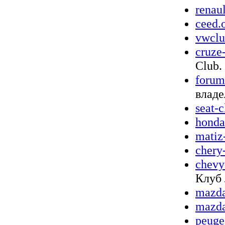
renau
ceed.
vwclu
cruze
Club.
forum
владе
seat-c
honda
matiz
chery
chevy
Клуб
mazda
mazda
peuge