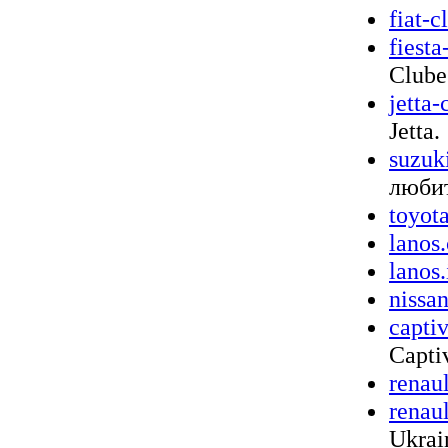
fiat-c
fiest
Clube
jetta-
Jetta.
suzuk
любит
toyot
lanos
lanos.
nissa
capti
Capti
renau
renau
Ukrai