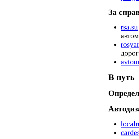
За спра
rsa.su
автом
rosya
дорог
avtour
В путь
Определ
Автоди
local
carde