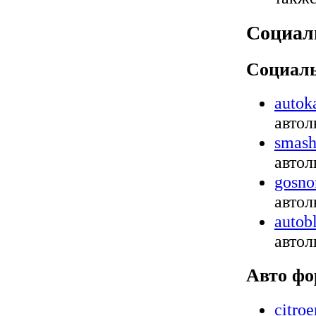
Социал
Социаль
autok
автол
smash
автол
gosno
автол
autob
автол
Авто ф
citro