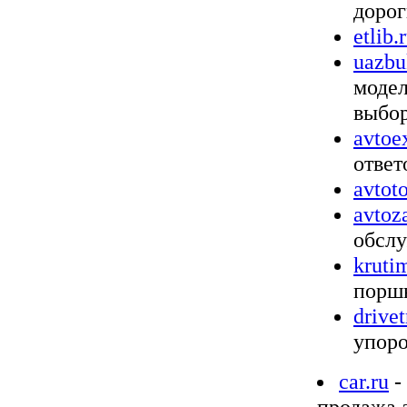
дорог
etlib.
uazbu
модел
выбор
avtoe
ответ
avtot
avto
обслу
kruti
поршн
drive
упоро
car.ru
-
продажа 