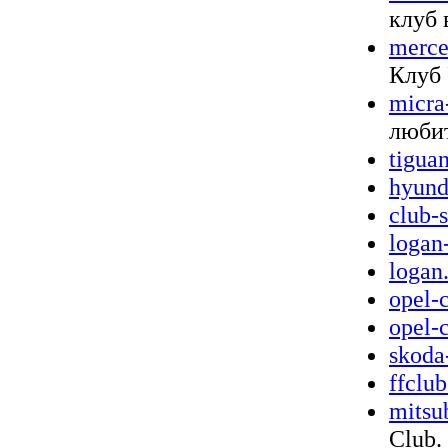
клуб 
merce
Клуб 
micra
любит
tigua
hyund
club-
logan
logan
opel-
opel-c
skoda
ffclub
mitsu
Club.