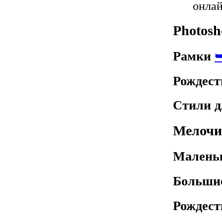
онлай
Photosh
Рамки
Рождест
Стили д
Мелочи
Малень
Больши
Рождест