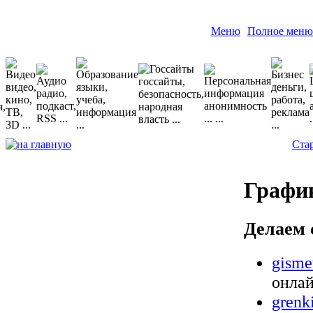
Меню
Полное меню
Ста
Графи
Делаем
gismet
онлай
grenk