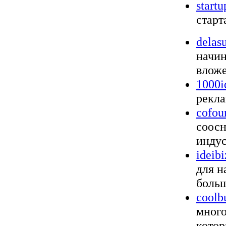
startu
старт
delasu
начи
вложе
1000i
рекл
cofou
соосн
индус
ideib
для н
больш
coolb
много
котор