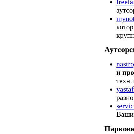
freel
аутсо
mynot
котор
крупн
Аутсор
nastr
и пр
техни
yastaf
разно
servi
Ваших
Парков