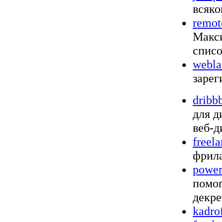
всяко
remot
Макси
списо
webla
зарег
dribb
для д
веб-д
freel
фрила
power
помог
декре
kadro