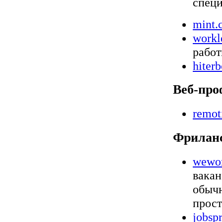
специ
mint.
workl
работ
hiterb
Веб-про
remot
Фрилан
wewor
вакан
обычн
прост
jobsp