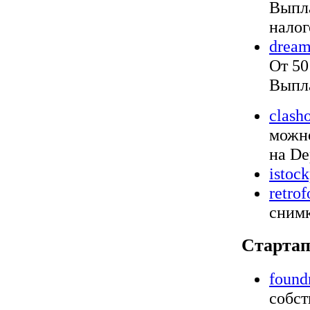
Выпла
налог
dream
От 50
Выпла
clash
можно
на De
istoc
retrof
снимк
Старта
found
собст