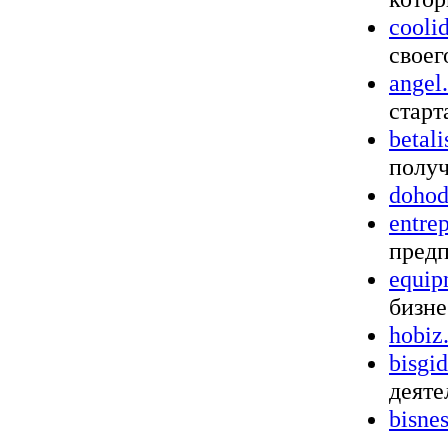
cooli
своег
angel
старт
betal
получ
dohod
entre
пред
equipn
бизне
hobiz.
bisgid
деяте
bisne