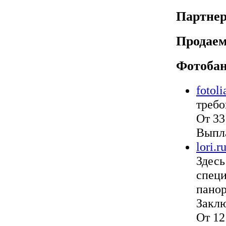
Партне
Продае
Фотоба
fotol
требо
От 33
Выпла
lori.r
Здесь
специ
панор
Заклю
От 12