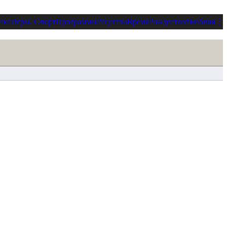
ика
Игры, Спорт
Программы
Рецепты
Время
Рождество
†
Библия
⋮