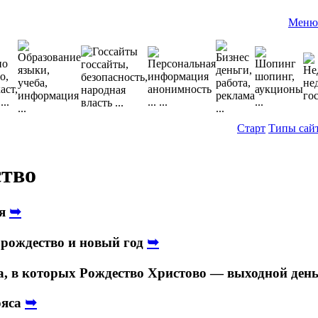
Меню
Старт
Типы сай
ство
➥
ия
➥
рождество и новый год
а, в которых Рождество Христово — выходной ден
➥
ояса