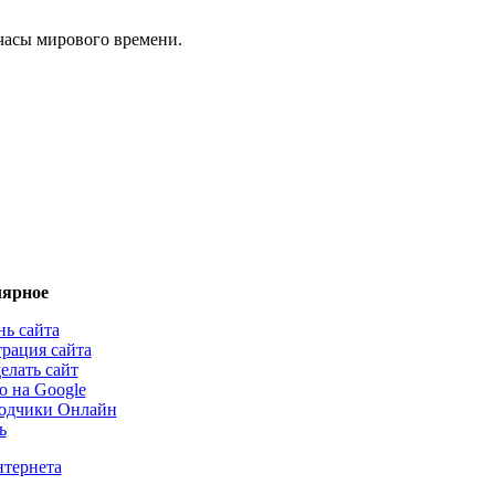
часы мирового времени.
ярное
нь сайта
трация сайта
елать сайт
о на Google
одчики Онлайн
ь
нтернета