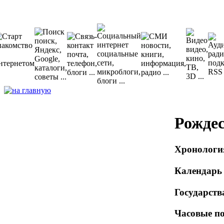
Рожде
Хронолог
Календарь 
Государств
Часовые п