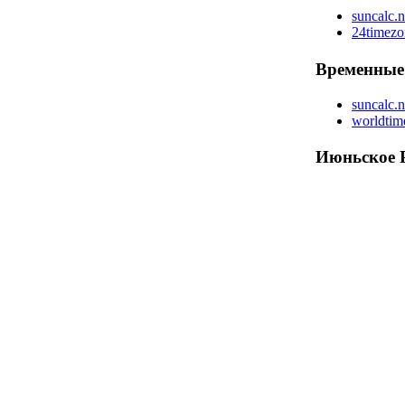
suncalc.n
24timezo
Временные
suncalc.n
worldti
Июньское 