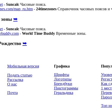
et
-
Suncalc
Часовые пояса.
nes.com/map_ru.htm
-
24timezones
Справочник часовых поясов и 
➥
 зоны
et
-
Suncalc
Часовые пояса.
mebuddy.com
-
World Time Buddy
Временные зоны.
➥
Рождество
Мобильная версия
Графика
Попул
Шрифты
Урове
Подать статью
Логотипы
Регис
Рассылка
Брендбуки
Как сд
О нас
Пиктограммы
1 мест
Почта
Геральдика
Перев
Парол
Топ и