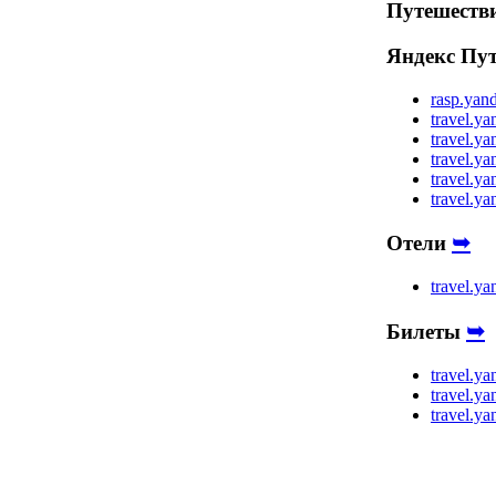
Путешеств
Яндекс Пу
rasp.yan
travel.ya
travel.ya
travel.ya
travel.ya
travel.ya
➥
Отели
travel.ya
➥
Билеты
travel.ya
travel.ya
travel.ya