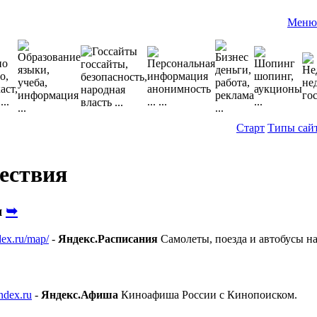
Меню
Старт
Типы сай
ествия
➥
я
dex.ru/map/
-
Яндекс.Расписания
Самолеты, поезда и автобусы на
ndex.ru
-
Яндекс.Афиша
Киноафиша России с Кинопоиском.