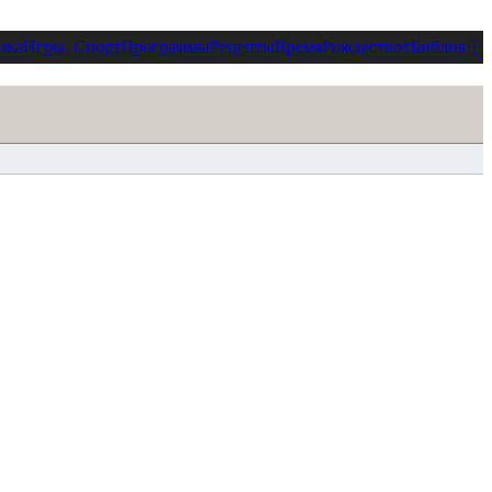
ика
Игры, Спорт
Программы
Рецепты
Время
Рождество
†
Библия
⋮