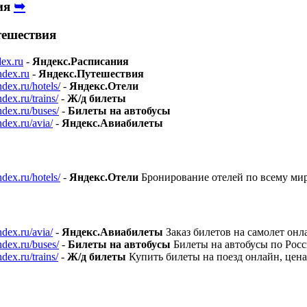
➥
ия
тешествия
dex.ru
-
Яндекс.Расписания
ndex.ru
-
Яндекс.Путешествия
ndex.ru/hotels/
-
Яндекс.Отели
ndex.ru/trains/
-
Ж⁠/⁠д билеты
ndex.ru/buses/
-
Билеты на автобусы
ndex.ru/avia/
-
Яндекс.Авиабилеты
ndex.ru/hotels/
-
Яндекс.Отели
Бронирование отелей по всему мир
ndex.ru/avia/
-
Яндекс.Авиабилеты
Заказ билетов на самолет онл
ndex.ru/buses/
-
Билеты на автобусы
Билеты на автобусы по Росс
ndex.ru/trains/
-
Ж⁠/⁠д билеты
Купить билеты на поезд онлайн, цена