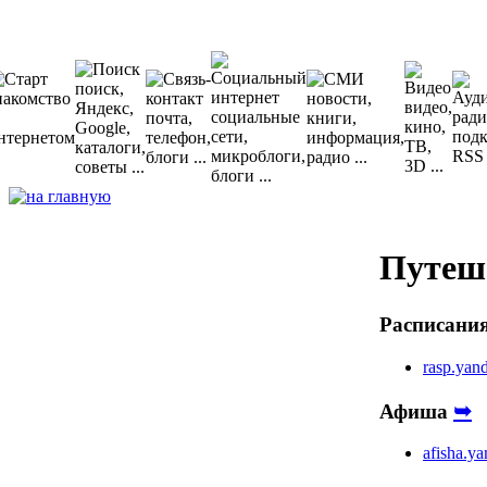
Путеш
Расписани
rasp.yan
➥
Афиша
afisha.ya