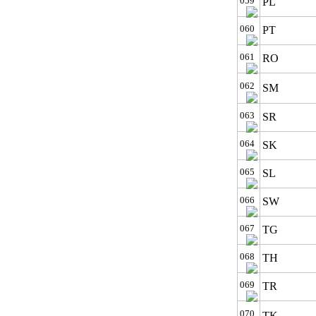
059
PL
060
PT
061
RO
062
SM
063
SR
064
SK
065
SL
066
SW
067
TG
068
TH
069
TR
070
TK