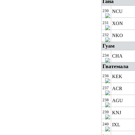
Гана
230
NCU
231
XON
232
NKO
Гуам
234
CHA
Гватемала
236
KEK
237
ACR
238
AGU
239
KNJ
240
IXL