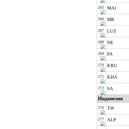
265
MAI
266
MR
267
LUZ
268
NE
269
PA
270
KRU
271
KHA
272
SA
Индонезия
276
TW
277
ALP