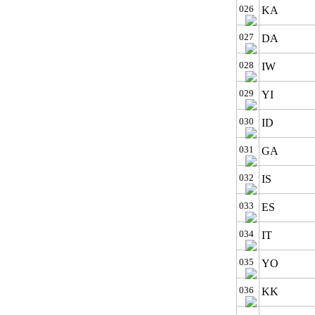
026
KA
027
DA
028
IW
029
YI
030
ID
031
GA
032
IS
033
ES
034
IT
035
YO
036
KK