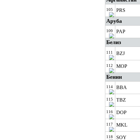
105
PRS
Аруба
109
PAP
Белиз
111
BZJ
112
MOP
Бенин
114
BBA
115
TBZ
116
DOP
117
MKL
118
SOY