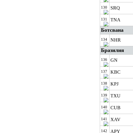
130
SRQ
131
TNA
Ботсвана
134
NHR
Бразилия
136
GN
137
KBC
138
KPJ
139
TXU
140
CUB
141
XAV
142
APY