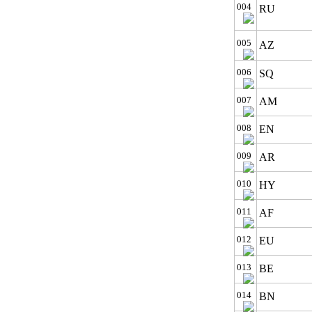
004
RU
005
AZ
006
SQ
007
AM
008
EN
009
AR
010
HY
011
AF
012
EU
013
BE
014
BN