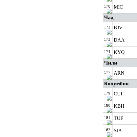
170
MIC
Чад
172
BJV
173
DAA
174
KYQ
Чили
177
ARN
Колумбия
179
CUI
180
KBH
181
TUF
182
SJA