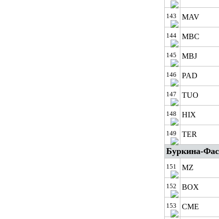
143
MAV
144
MBC
145
MBJ
146
PAD
147
TUO
148
HIX
149
TER
Буркина-Фас
151
MZ
152
BOX
153
CME