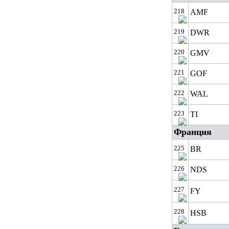
218
AMF
219
DWR
220
GMV
221
GOF
222
WAL
223
TI
Франция
225
BR
226
NDS
227
FY
228
HSB