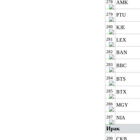
278
AMK
279
PTU
280
KJE
281
LEX
282
BAN
283
BBC
284
BTS
285
BTX
286
MGY
287
NIA
Ирак
290
CKB