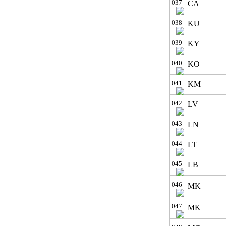
037
CA
038
KU
039
KY
040
KO
041
KM
042
LV
043
LN
044
LT
045
LB
046
MK
047
MK