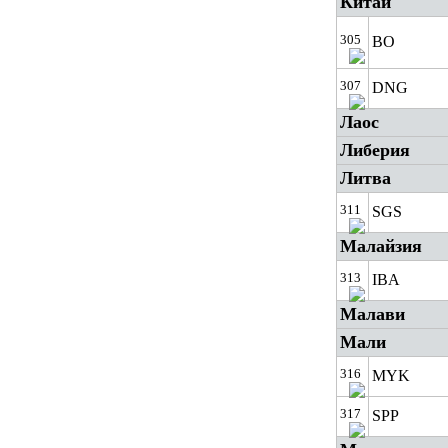
Китай
305
BO
307
DNG
Лаос
Либерия
Литва
311
SGS
Малайзия
313
IBA
Малави
Мали
316
MYK
317
SPP