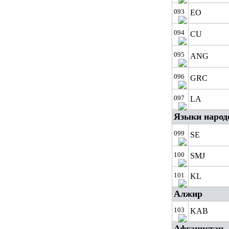
093
EO
094
CU
095
ANG
096
GRC
097
LA
Языки народ
099
SE
100
SMJ
101
KL
Алжир
103
KAB
Афганистан