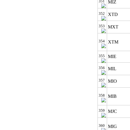
351
MIZ
352
XTD
353
MXT
354
XTM
355
MIE
356
MIL
357
MIO
358
MIB
359
MJC
360
MIG