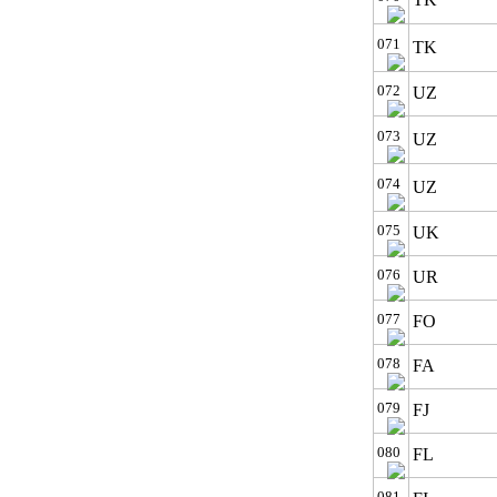
071
TK
072
UZ
073
UZ
074
UZ
075
UK
076
UR
077
FO
078
FA
079
FJ
080
FL
081