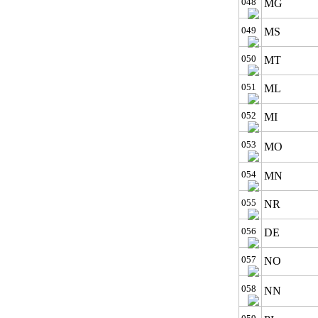
048
MG
049
MS
050
MT
051
ML
052
MI
053
MO
054
MN
055
NR
056
DE
057
NO
058
NN