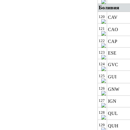
Боливия
120
CAV
121
CAO
122
CAP
123
ESE
124
GVC
125
GUI
126
GNW
127
IGN
128
QUL
129
QUH