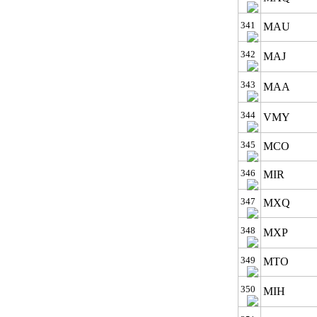
341
MAU
342
MAJ
343
MAA
344
VMY
345
MCO
346
MIR
347
MXQ
348
MXP
349
MTO
350
MIH