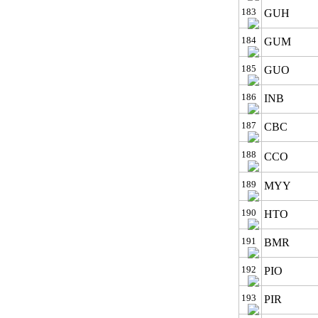
183
GUH
184
GUM
185
GUO
186
INB
187
CBC
188
CCO
189
MYY
190
HTO
191
BMR
192
PIO
193
PIR