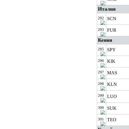
Италия
292
SCN
293
FUR
Кения
295
SPY
296
KIK
297
MAS
298
KLN
299
LUO
300
SUK
301
TEO