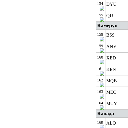
154
DYU
155
QU
Камерун
158
BSS
159
ANV
160
XED
161
KEN
162
MQB
163
MEQ
164
MUY
Канада
169
ALQ