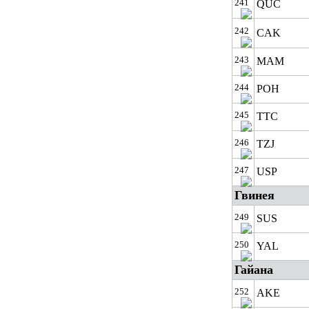
241
QUC
242
CAK
243
MAM
244
POH
245
TTC
246
TZJ
247
USP
Гвинея
249
SUS
250
YAL
Гайана
252
AKE