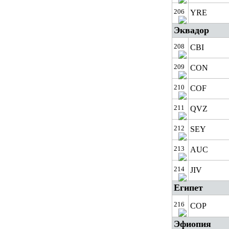
206
YRE
Эквадор
208
CBI
209
CON
210
COF
211
QVZ
212
SEY
213
AUC
214
JIV
Египет
216
COP
Эфиопия