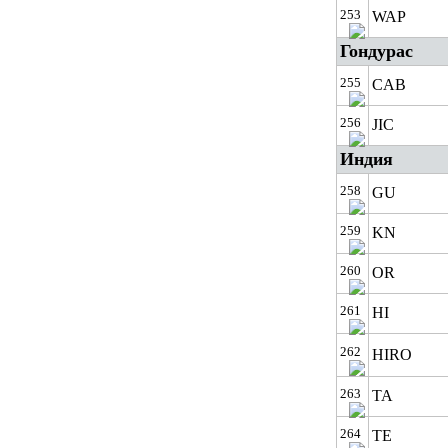
253
WAP
Гондурас
255
CAB
256
JIC
Индия
258
GU
259
KN
260
OR
261
HI
262
HIRO
263
TA
264
TE