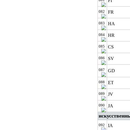
FI
082
FR
083
HA
084
HR
085
CS
086
SV
087
GD
088
ET
089
JV
090
JA
искусственн
092
IA