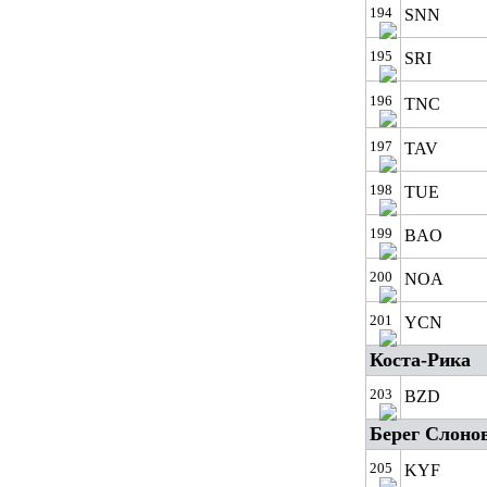
194
SNN
195
SRI
196
TNC
197
TAV
198
TUE
199
BAO
200
NOA
201
YCN
Коста-Рика
203
BZD
Берег Слоно
205
KYF