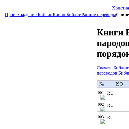
Христиа
Происхождение Библии
Канон Библии
Ранние переводы
Совре
Книги 
народо
порядо
Скачать Библию
переводов Библ
№
ISO
001
RU
002
RU
003
RU