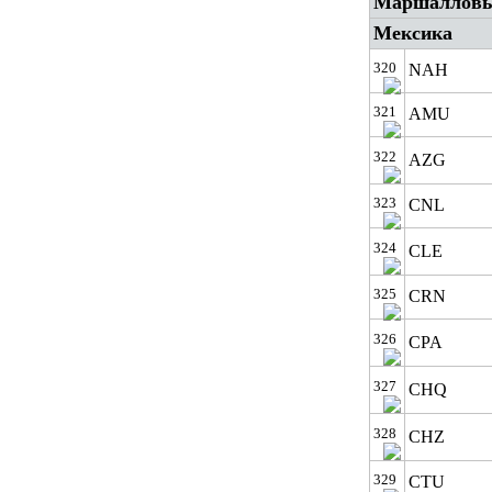
Маршалловы
Мексика
320
NAH
321
AMU
322
AZG
323
CNL
324
CLE
325
CRN
326
CPA
327
CHQ
328
CHZ
329
CTU